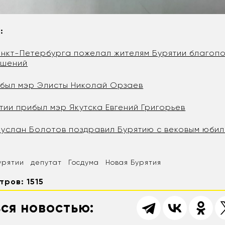
е:
нкт-Петербурга пожелал жителям Бурятии благопо
ршений
ибыл мэр Элисты Николай Орзаев
тии прибыл мэр Якутска Евгений Григорьев
Руслан Болотов поздравил Бурятию с вековым юби
урятии
депутат
Госдума
Новая Бурятия
тров: 1515
ся новостью: