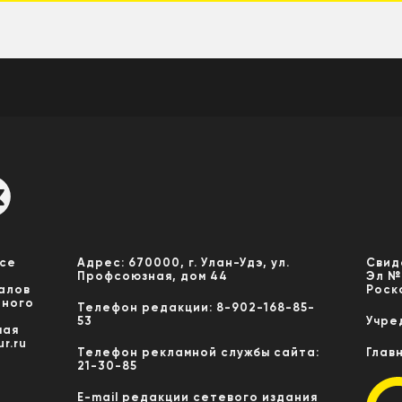
Все
Адрес: 670000, г. Улан-Удэ, ул.
Свид
Профсоюзная, дом 44
Эл №
алов
Роск
нного
Телефон редакции: 8-902-168-85-
53
Учре
мая
r.ru
Телефон рекламной службы сайта:
Глав
21-30-85
E-mail редакции сетевого издания