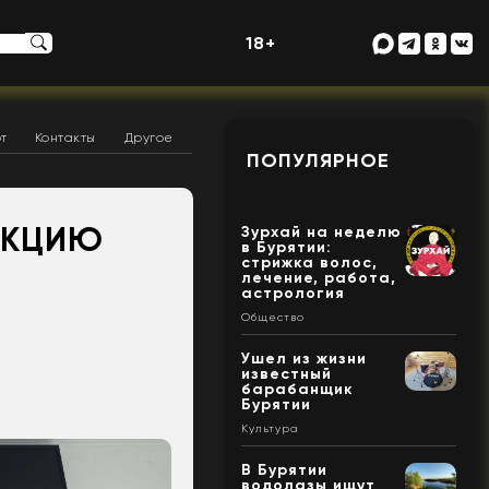
18+
т
Контакты
Другое
ПОПУЛЯРНОЕ
АКЦИЮ
Зурхай на неделю
в Бурятии:
стрижка волос,
лечение, работа,
астрология
Общество
Ушел из жизни
известный
барабанщик
Бурятии
Культура
В Бурятии
водолазы ищут