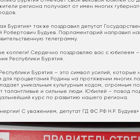
жители региона получают от имен многих губерна
родов.
ая Бурятия» также поздравил депутат Государстве
й Робертович Будуев. Парламентарий направил н
авительственную телеграмму.
е коллеги! Сердечно поздравляю вас с юбилеем –
ия Республики Бурятия.
Республики Бурятия – это символ усилий, которые 
 для процветания Родины на протяжении многих п
ладает уникальным культурным кодом, огромным п
ут талантливые и сильные люди. Юбилей – повод по
дальнейший курс по развитию нашего региона.
нергии! С уважением, депутат ГД ФС РФ Н.Р. Будуев»