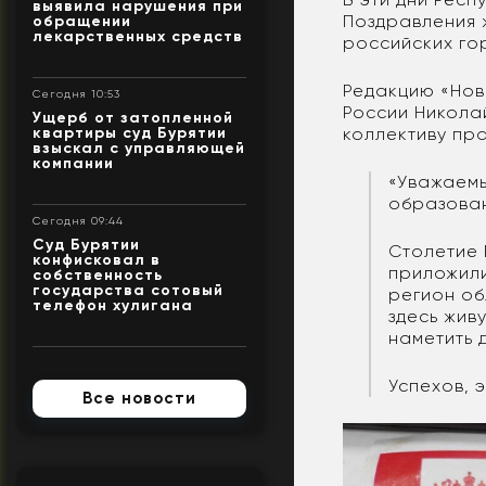
выявила нарушения при
Поздравления 
обращении
лекарственных средств
российских го
Редакцию «Нов
Сегодня 10:53
России Никола
Ущерб от затопленной
коллективу пр
квартиры суд Бурятии
взыскал с управляющей
компании
«Уважаемы
образован
Сегодня 09:44
Суд Бурятии
Столетие 
конфисковал в
приложили
собственность
государства сотовый
регион об
телефон хулигана
здесь жив
наметить 
Успехов, э
Все новости