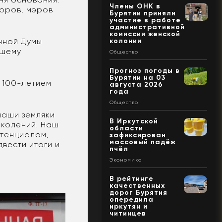
Члены ОНК в
торов, мэров
Бурятии приняли
участие в работе
административной
комиссии женской
нной Думы
колонии
ашему
Общество
Прогноз погоды в
Бурятии на 03
 100-летием
августа 2026
года
Общество
наши земляки
В Иркутской
околений. Наш
области
отенциалом,
зафиксирован
массовый падёж
двести итоги и
пчёл
Экономика
В рейтинге
качественных
дорог Бурятия
опередила
иркутян и
читинцев