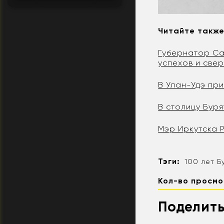
Читайте такж
Губернатор Са
успехов и све
В Улан-Удэ пр
В столицу Буря
Мэр Иркутска 
Тэги:
100 лет Б
Кол-во просмо
Поделить