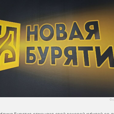
Фо
ублика Бурятия отмечает свой вековой юбилей со д