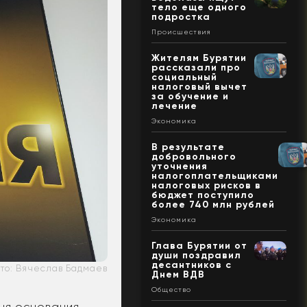
тело еще одного
подростка
Происшествия
Жителям Бурятии
рассказали про
социальный
налоговый вычет
за обучение и
лечение
Экономика
В результате
добровольного
уточнения
налогоплательщиками
налоговых рисков в
бюджет поступило
более 740 млн рублей
Экономика
Глава Бурятии от
души поздравил
десантников с
то: Вячеслав Бадмаев
Днем ВДВ
Общество
ня основания.