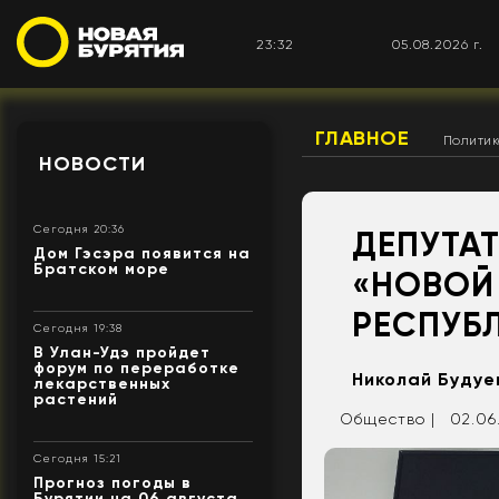
23:32
05.08.2026 г.
ГЛАВНОЕ
Полити
НОВОСТИ
Сегодня 20:36
ДЕПУТА
Дом Гэсэра появится на
Братском море
«НОВОЙ 
РЕСПУБ
Сегодня 19:38
В Улан-Удэ пройдет
форум по переработке
Николай Будуе
лекарственных
растений
Общество |
02.06.
Сегодня 15:21
Прогноз погоды в
Бурятии на 06 августа