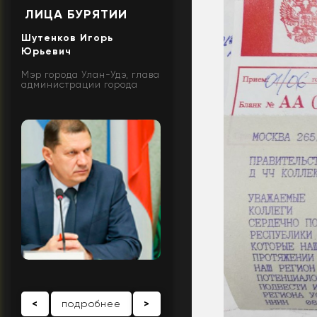
ЛИЦА БУРЯТИИ
Шутенков Игорь
Юрьевич
Мэр города Улан-Удэ, глава
администрации города
<
подробнее
>