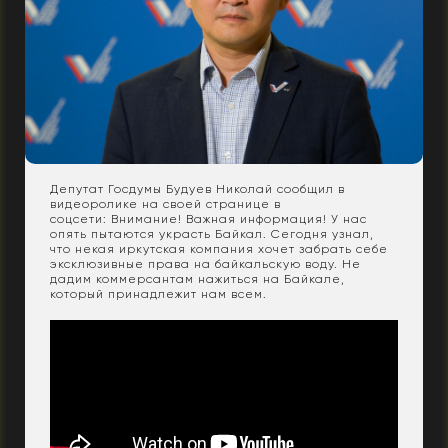
Депутат Госдумы Будуев Николай сообщил в
видеоролике на своей странице в
соцсети: Внимание! Важная информация! У нас
опять пытаются украсть Байкал. Сегодня узнал,
что некая иркутская компания хочет забрать себе
эксклюзивные права на байкальскую воду. Не
дадим коммерсантам нажиться на Байкале,
который принадлежит нам всем.