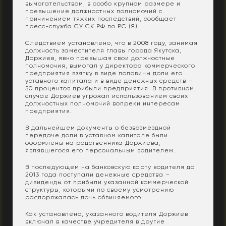
вымогательством, в особо крупном размере и
превышение должностных полномочий с
причинением тяжких последствий, сообщает
пресс-служба СУ СК РФ по РС (Я).
Следствием установлено, что в 2008 году, занимая
должность заместителя главы города Якутска,
Доржиев, явно превышая свои должностные
полномочия, вымогал у директора коммерческого
предприятия взятку в виде половины доли его
уставного капитала и в виде денежных средств –
50 процентов прибыли предприятия. В противном
случае Доржиев угрожал использованием своих
должностных полномочий вопреки интересам
предприятия.
В дальнейшем документы о безвозмездной
передаче доли в уставном капитале были
оформлены на родственника Доржиева,
являвшегося его персональным водителем.
В последующем на банковскую карту водителя до
2013 года поступали денежные средства –
дивиденды от прибыли указанной коммерческой
структуры, которыми по своему усмотрению
распоряжалась дочь обвиняемого.
Как установлено, указанного водителя Доржиев
включал в качестве учредителя в другие