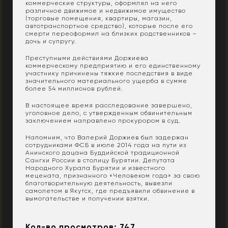
коммерческие структуры, оформлял на него
различное движимое и недвижимое имущество
(торговые помещения, квартиры, магазин,
автотранспортное средство), которые после его
смерти переоформил на близких родственников –
дочь и супругу.
Преступными действиями Доржиева
коммерческому предприятию и его единственному
участнику причинены тяжкие последствия в виде
значительного материального ущерба в сумме
более 54 миллионов рублей.
В настоящее время расследование завершено,
уголовное дело, с утвержденным обвинительным
заключением направлено прокурором в суд.
Напомним, что Валерий Доржиев был задержан
сотрудниками ФСБ в июле 2014 года на пути из
Анинского дацана Буддийской традиционной
Сангхи России в столицу Бурятии. Депутата
Народного Хурала Бурятии и известного
мецената, признанного «Человеком года» за свою
благотворительную деятельность, вывезли
самолетом в Якутск, где предъявили обвинение в
вымогательстве и получении взятки.
Кол-во просмотров: 747