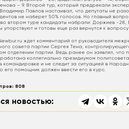
енова – 9. Второй тур, который предрекали экспер
 Владимир Павлов настаивал, что депутаты не разо
ндентов не наберет 50% голосов. Но главный вопро
во втором туре кандидаты набрали: Доржиев -28, 
ы упорствуют и готовы еще раз вернутся к вопросу
Newbur.ru ждет комментарий от руководителя меж
ого совета партии Сергея Тена, контролирующего
м отделении партии. Ведь ранее он заявлял, что 
ыработана коллегиально президиумом политсовета
 в командировке и не следит за ситуацией в Народ
о его помощник должен ввести его в курс.
тров: 808
ся новостью: