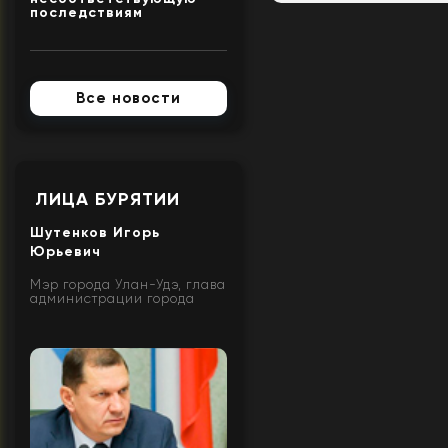
последствиям
Все новости
ЛИЦА БУРЯТИИ
Шутенков Игорь
Юрьевич
Мэр города Улан-Удэ, глава
администрации города