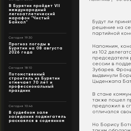
В Бурятии пройдет VII
международный
легкоатлетический
марафон "Чистый
Будут ли прин
Байкал"
решение на се
партийной кон
Сегодня 19:30
Прогноз погоды в
Напомним, кон
Бурятии на 08 августа
из 102 делега
2026 года
председателя 
сессии в подд
Сегодня 18:10
Зубарев. Фрон
Потомственный
выдвинули Бор
строитель из Бурятии
Цыденжапа Бат
отмечает 70 лет и
профессиональный
праздник
В стане комму
также пошел п
предложил в с
Сегодня 10:46
отличался свои
В судебном зале
заседания поджигатель
раскаялся в содеянном
Но Борису Бот
таким образом: