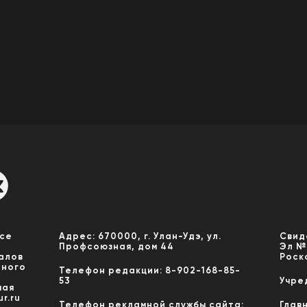
Все
Адрес: 670000, г. Улан-Удэ, ул.
Свид
Профсоюзная, дом 44
Эл №
алов
Роск
нного
Телефон редакции: 8-902-168-85-
53
Учре
мая
r.ru
Телефон рекламной службы сайта:
Глав