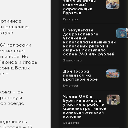
Ушел из жизни
известный
барабанщик
Бурятии
Культура
артийное
еки решению
В результате
атуев.
добровольного
уточнения
налогоплательщиками
 84 голосами
налоговых рисков в
бюджет поступило
ом на пост
более 740 млн рублей
и иначе. На
Экономика
Леонов и Игорь
еонид Белых
Дом Гэсэра
ов –
появится на
Братском море
Культура
кова – он
Члены ОНК в
ыренову и
Бурятии приняли
ов всегда
участие в работе
административной
комиссии женской
колонии
ределились
Общество
 Ботоев – 13,