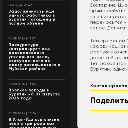
Екатерина Цыр
Сегодня 10:42
прямо сейчас.
Задолженность еще
одного работника в
один из прете
Бурятии погашена в
переносится - 
полном объеме
голос. Депутат
06.08.2026 | 19:07
Тем временем 
Прокуратура
координационн
контролирует ход
республиканско
расследования
уголовного дела,
должна быть в
возбужденного по
Тен находится
факту происшествия в
Муйском районе
Бурятии, однак
06.08.2026 | 16:05
Кол-во просмо
Прогноз погоды в
Бурятии на 07 августа
2026 года
Поделить
06.08.2026 | 10:36
В Улан-Удэ суд снизил
пени в три раза как
несоответствующую