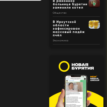
В районной
больнице Бурятии
заменили котел
Общество
В Иркутской
области
зафиксирован
массовый падёж
пчёл
Экономика