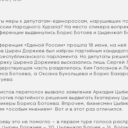
яты меры к депутатам-единороссам, нарушивших п
ссии Народного Хурала? На место спикера вопр
ференции выдвинулись Борис Ботоев и Цыденжап Б
ференция «Единой России» прошла 18 июня, на ней
тов Цырен Доржиев был избран партийным кандидат
республиканского парламента. Но депутаты решил
ержку Цырена Доржиева высказались лишь Сергей 
дерствующая часть разделилась: Ким Галсанов и Л
иса Ботоева, а Оксана Бухольцева и Борис Базар
уева.
нистов переполох вызвало заявление Аркадия Цыби
ротив партийного решения выдвигать Екатерину Ц
пикеры Бориса Ботоева. Впрочем, бизнесмен Цыбик
м «особым мнением». Вот и в этот раз отличился.
оеву это не помогло – в первом туре голоса расп
 Цырен Доржиев – 20, Цыденжап Батуев – 14, Борис