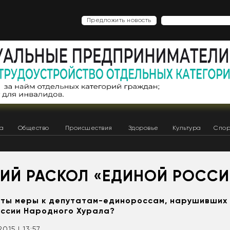
Предложить новость
ка
Общество
Происшествия
Здоровье
Культура
Спор
КИЙ РАСКОЛ «ЕДИНОЙ РОССИ
яты меры к депутатам-единороссам, нарушивших
ессии Народного Хурала?
2015 | 13:57