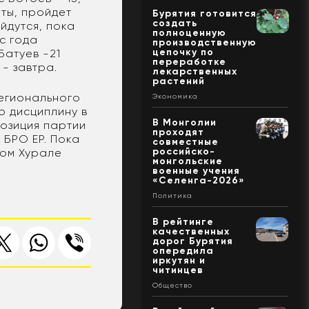
ты, пройдет
Бурятия готовится
создать
йдутся, пока
полноценную
с года
производственную
цепочку по
Батуев -21
переработке
 - завтра.
лекарственных
растений
регионального
Экономика
 дисциплину в
В Монголии
позиция партии
проходят
 БРО ЕР. Пока
совместные
российско-
ном Хурале
монгольские
военные учения
«Селенга-2026»
Политика
В рейтинге
качественных
дорог Бурятия
опередила
иркутян и
читинцев
Общество