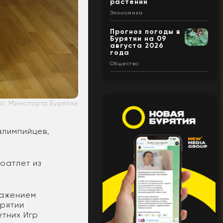
растений
Экономика
Прогноз погоды в
Бурятии на 09
августа 2026
года
Общество
то: Минспорта Бурятии
алимпийцев,
оатлет из
ражением
урятии
тних Игр