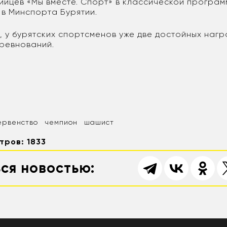
йцев «Мы вместе. Спорт» в классической програм
в Минспорта Бурятии.
, у бурятских спортсменов уже две достойных нагр
ревнований.
ервенство
чемпион
шашист
тров: 1833
ся новостью: