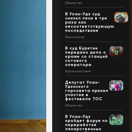
Общество
В Улан-Удэ суд
снизил пени в три
раза как
несоответствующую
последствиям
Экономика
В суд Бурятии
передано дело о
краже со станций
сотового
оператора
Происшествия
Депутат Улан-
Удэнского
горсовета принял
участие в
фестивале ТОС
Общество
В Улан-Удэ
пройдет форум по
переработке
лекарственных