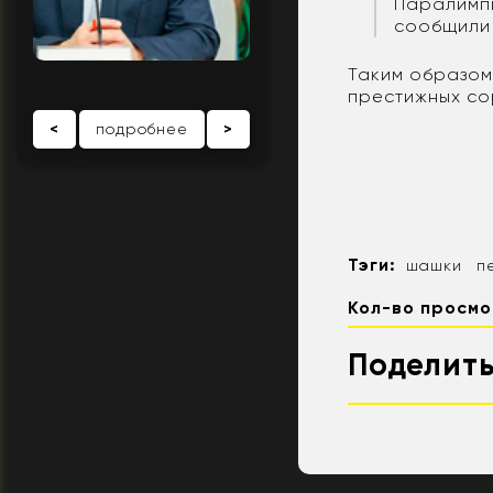
Паралимпи
сообщили 
Таким образом
престижных со
<
подробнее
>
Тэги:
шашки
п
Кол-во просмо
Поделить