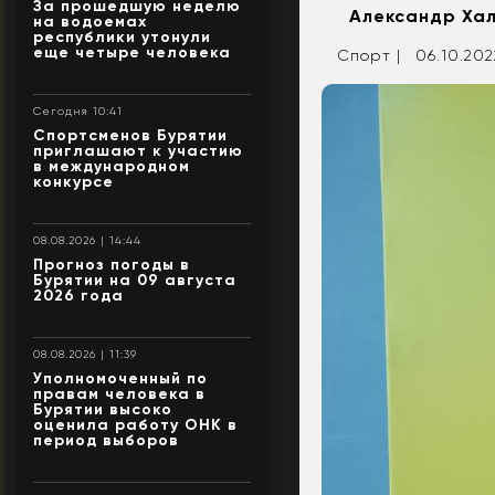
За прошедшую неделю
Александр Ха
на водоемах
республики утонули
еще четыре человека
Спорт |
06.10.2022
Сегодня 10:41
Спортсменов Бурятии
приглашают к участию
в международном
конкурсе
08.08.2026 | 14:44
Прогноз погоды в
Бурятии на 09 августа
2026 года
08.08.2026 | 11:39
Уполномоченный по
правам человека в
Бурятии высоко
оценила работу ОНК в
период выборов