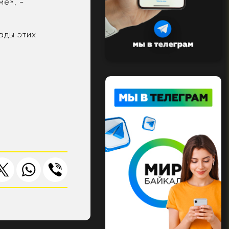
ме», -
ады этих