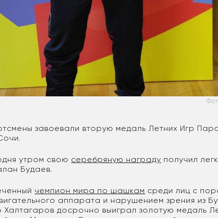
Фо
ртсмены завоевали вторую медаль Летних Игр Пар
Сочи.
одня утром свою
серебряную награду
получил легк
алан Будаев.
еченный
чемпион мира по шашкам
среди лиц с по
игательного аппарата и нарушением зрения из Б
 Халтагаров досрочно выиграл золотую медаль Ле