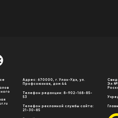
Все
Адрес: 670000, г. Улан-Удэ, ул.
Свид
Профсоюзная, дом 44
Эл №
алов
Роск
нного
Телефон редакции: 8-902-168-85-
53
Учре
мая
r.ru
Телефон рекламной службы сайта:
Глав
21-30-85