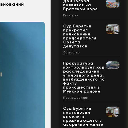
Дом Гэсэра
евнований
появится на
Братском море
Культура
Суд Бурятии
прекратил
полномочия
председателя
Совета
депутатов
Общество
Прокуратура
контролирует ход
расследования
уголовного дела,
возбужденного по
факту
происшествия в
Муйском районе
Происшествия
Суд Бурятии
постановил
выселить
проживающего в
аварийном жилье