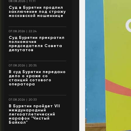
08.08.2026 | 11:11
Суд в Бурятии продлил
заключение под стражу
московской мошеннице
07.08.2026 | 22:24
Суд Бурятии прекратил
полномочия
председателя Совета
депутатов
07.08.2026 | 20:35
В суд Бурятии передано
дело о краже со
станций сотового
оператора
07.08.2026 | 20:33
В Бурятии пройдет VII
международный
легкоатлетический
марафон "Чистый
Байкал"