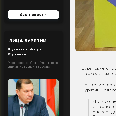
Все новости
ЛИЦА БУРЯТИИ
Шутенков Игорь
Юрьевич
Мэр города Улан-Удэ, глава
администрации города
Бурятские спо
проходящих в 
Напомним, сег
Бурятии Баясх
«Новоисп
опорно-дв
Александр