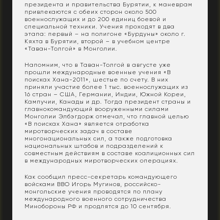
президента и правительства Бурятии, к маневрам
привлекаются с обеих сторон около 500
военнослужащих и до 200 единиц боевой и
специальной техники. Учения проходят в два
этапа: первый – на полигоне «Бурдуны» около г.
Кяхта в Бурятии, второй – в учебном центре
«Таван-Толгой» в Монголии.
Напомним, что в Таван-Толгой в августе уже
прошли международные военные учения «В
поисках Хана-2011», шестые по счету. В них
приняли участие более 1 тыс. военнослужащих из
16 стран – США, Германии, Индии, Южной Кореи,
Кампучии, Канады и др. Тогда президент страны и
главнокомандующий вооруженными силами
Монголии Элбэгдорж отмечал, что главной целью
«В поисках Хана» является отработка
миротворческих задач в составе
многонациональных сил, а также подготовка
национальных штабов и подразделений к
совместным действиям в составе коалиционных сил
в международных миротворческих операциях.
Как сообщил пресс-секретарь командующего
войсками ВВО Игорь Мугинов, российско-
монгольские учения проводятся по плану
международного военного сотрудничества
Минобороны РФ и продлятся до 10 сентября.