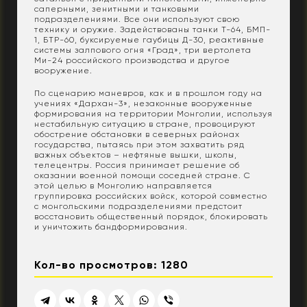
саперными, зенитными и танковыми
подразделениями. Все они используют свою
технику и оружие. Задействованы танки Т-64, БМП-
1, БТР-60, буксируемые гаубицы Д-30, реактивные
системы залпового огня «Град», три вертолета
Ми-24 российского производства и другое
вооружение.
По сценарию маневров, как и в прошлом году на
учениях «Дархан-3», незаконные вооруженные
формирования на территории Монголии, используя
нестабильную ситуацию в стране, провоцируют
обострение обстановки в северных районах
государства, пытаясь при этом захватить ряд
важных объектов – нефтяные вышки, школы,
телецентры. Россия принимает решение об
оказании военной помощи соседней стране. С
этой целью в Монголию направляется
группировка российских войск, которой совместно
с монгольскими подразделениями предстоит
восстановить общественный порядок, блокировать
и уничтожить бандформирования.
Кол-во просмотров: 1280