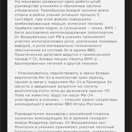
На маневрах развернул свою работу штаб
руководства учениями и обучаемые органы
управления. Переброска боевой техники войск
сторон в район учений успешно прошла 3
сентября, при этом войска совершили
комбинированные марши: колесная техника
прибыла своим ходом, а гусеничная – танки, БМП –
была доставлена железнодорожным транспортом.
От Вооруженных сил РФ в учениях принимают
участие мотострелковая рота, усиленная танковым
взводом, и рота материально-технического
обеспечения из состава 36-й армии ВВО.
Практические действия ведутся с применением
танков Т-72, боевых машин пехоты БМП-2,
бронированных тягачей и другой техники.
- Планировалось задействовать и звено боевых
вертолетов Ми-24 в количестве трех единиц,
однако в связи с падением Ми-24 в Приморье 26
августа и введенным запретом на полеты
вертолетов этого типа до выяснения причин ЧП.
Пока не известно, будут ли наши Ми-24
участвовать в учениях, – пояснил пресс-секретарь
командующего войсками ВВО Игорь Мугинов.
Руководителем маневров с российской стороны
назначен командующий 36-й армией генерал-
майор Владимир Цилько. От Вооруженных сил
Монголии в учениях принимают участие пехотный
батальон с приданными минометными, инженерно-