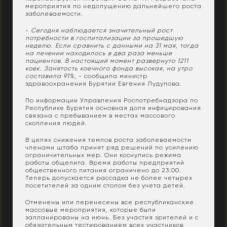
мероприятия по недопущению дальнейшего роста
заболеваемости.
-
Сегодня наблюдается значительный рост
потребности в госпитализации за прошедшую
неделю. Если сравнить с данными на 31 мая, тогда
на лечении находилось в два раза меньше
пациентов. В настоящий момент развернуто 1211
коек. Занятость коечного фонда высокая, на утро
составила 91%
, - сообщила министр
здравоохранения Бурятии Евгения Лудупова.
По информации Управления Роспотребнадзора по
Республике Бурятия основная доля инфицирования
связана с пребыванием в местах массового
скопления людей.
В целях снижения темпов роста заболеваемости
членами штаба принят ряд решений по усилению
ограничительных мер. Они коснулись режима
работы общепита. Время работы предприятий
общественного питания ограничено до 23:00.
Теперь допускается рассадка не более четырех
посетителей за одним столом без учета детей.
Отменены или перенесены все республиканские
массовые мероприятия, которые были
запланированы на июнь. Без участия зрителей и с
обязательным тестированием всех участников