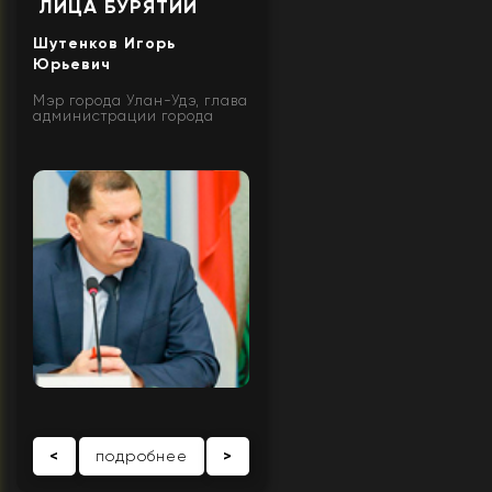
ЛИЦА БУРЯТИИ
Шутенков Игорь
Юрьевич
Мэр города Улан-Удэ, глава
администрации города
<
подробнее
>