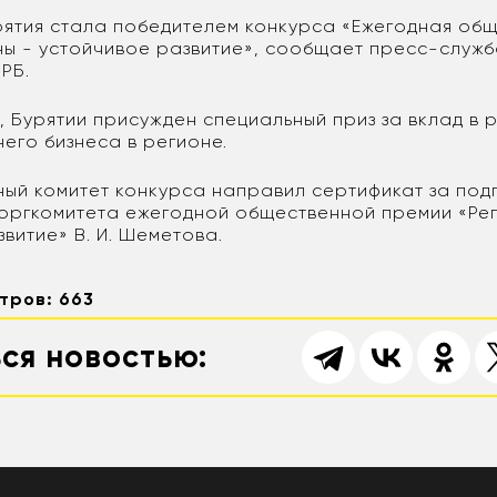
рятия стала победителем конкурса «Ежегодная об
ны - устойчивое развитие», сообщает пресс-служб
РБ.
 Бурятии присужден специальный приз за вклад в 
его бизнеса в регионе.
ый комитет конкурса направил сертификат за под
оргкомитета ежегодной общественной премии «Ре
витие» В. И. Шеметова.
тров: 663
ся новостью: