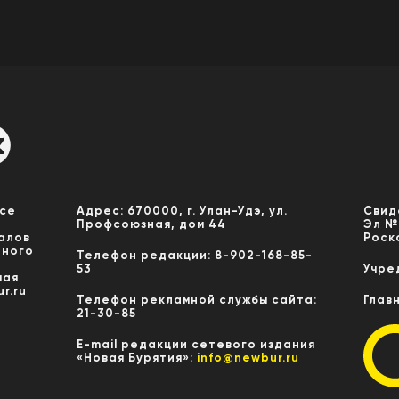
Все
Адрес: 670000, г. Улан-Удэ, ул.
Свид
Профсоюзная, дом 44
Эл №
алов
Роск
нного
Телефон редакции: 8-902-168-85-
53
Учре
мая
r.ru
Телефон рекламной службы сайта:
Глав
21-30-85
E-mail редакции сетевого издания
«Новая Бурятия»:
info@newbur.ru