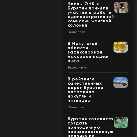
Члены ОНК в
Бурятии приняли
участие в работе
административной
комиссии женской
колонии
Общество
В Иркутской
области
зафиксирован
массовый падёж
пчёл
Экономика
В рейтинге
качественных
дорог Бурятия
опередила
иркутян и
читинцев
Общество
Бурятия готовится
создать
полноценную
производственную
цепочку по