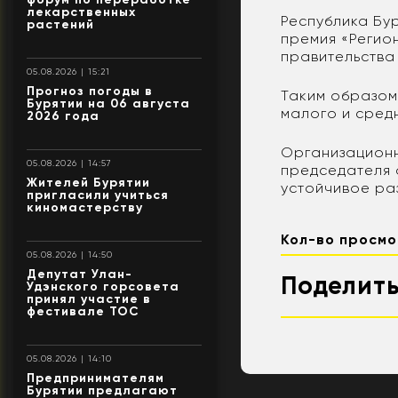
лекарственных
Республика Бу
растений
премия «Регио
правительства 
05.08.2026 | 15:21
Прогноз погоды в
Таким образом,
Бурятии на 06 августа
малого и средн
2026 года
Организационн
05.08.2026 | 14:57
председателя 
Жителей Бурятии
устойчивое раз
пригласили учиться
киномастерству
Кол-во просмо
05.08.2026 | 14:50
Депутат Улан-
Поделить
Удэнского горсовета
принял участие в
фестивале ТОС
05.08.2026 | 14:10
Предпринимателям
Бурятии предлагают