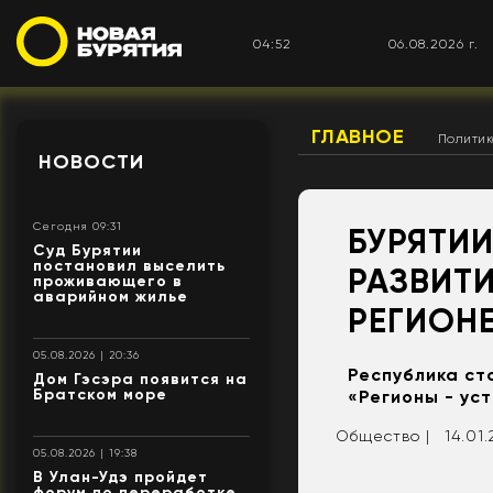
04:52
06.08.2026 г.
ГЛАВНОЕ
Полити
НОВОСТИ
Сегодня 09:31
БУРЯТИ
Суд Бурятии
постановил выселить
РАЗВИТИ
проживающего в
аварийном жилье
РЕГИОН
05.08.2026 | 20:36
Республика ст
Дом Гэсэра появится на
Братском море
«Регионы - ус
Общество |
14.01.
05.08.2026 | 19:38
В Улан-Удэ пройдет
форум по переработке