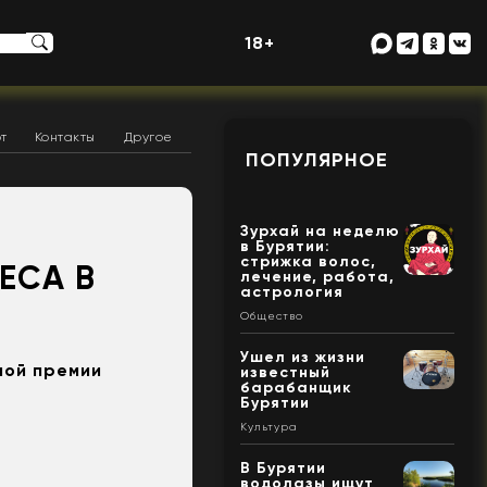
18+
т
Контакты
Другое
ПОПУЛЯРНОЕ
Зурхай на неделю
в Бурятии:
стрижка волос,
ЕСА В
лечение, работа,
астрология
Общество
Ушел из жизни
ной премии
известный
барабанщик
Бурятии
Культура
В Бурятии
водолазы ищут