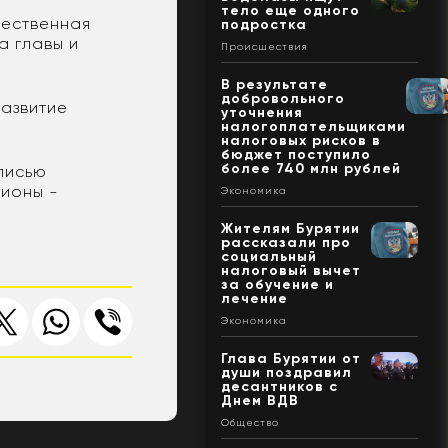
тело еще одного
щественная
подростка
а главы и
Происшествия
В результате
добровольного
развитие
уточнения
налогоплательщиками
налоговых рисков в
бюджет поступило
более 740 млн рублей
писью
гионы -
Экономика
Жителям Бурятии
рассказали про
социальный
налоговый вычет
за обучение и
лечение
Экономика
Глава Бурятии от
души поздравил
десантников с
Днем ВДВ
Общество