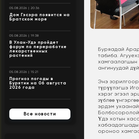
05.08.2026 | 20:36
Дом Гэсэра появится на
Братском море
05.08.2026 | 19:38
В Улан-Удэ пройдет
форум по переработке
Буряадай Арад
лекарственных
табиба. Агууех
растений
хамгаалагшын 
ангинуудай дү
05.08.2026 | 15:21
Прогноз погоды в
Энэ зорилгоор
Бурятии на 06 августа
түрүүлэгшэ Иг
2026 года
хэрэг эгээл э
зүблөө үнгэрг
эрдэм ухаанай
Болбосоролой 
Все новости
Үдэ хотын хас
хабаадагшадые
ороноо хамгаа