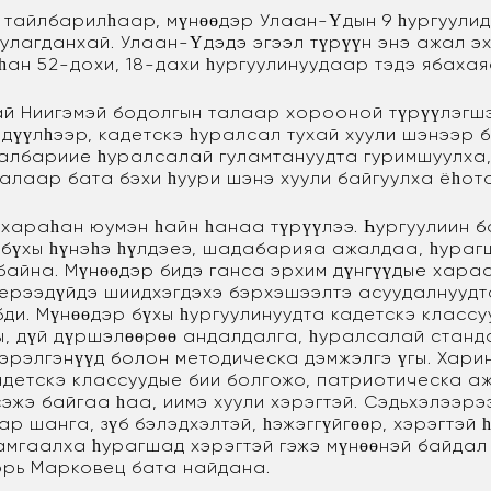
 тайлбарилһаар, мүнөөдэр Улаан-Үдын 9 һургуулид
улагданхай. Улаан-Үдэдэ эгээл түрүүн энэ ажал э
һан 52-дохи, 18-дахи һургуулинуудаар тэдэ ябахая
й Ниигэмэй бодолгын талаар хорооной түрүүлэгш
дүүлһээр, кадетскэ һуралсал тухай хуули шэнээр 
һалбариие һуралсалай гуламтануудта гуримшуулха
алаар бата бэхи һуури шэнэ хуули байгуулха ёһот
 хараһан юумэн һайн һанаа түрүүлээ. Һургуулиин 
 бүхы һүнэһэ һүлдэеэ, шадабарияа ажалдаа, һура
байна. Мүнөөдэр бидэ ганса эрхим дүнгүүдые хара
 ерээдүйдэ шиидхэгдэхэ бэрхэшээлтэ асуудалнууд
ди. Мүнөөдэр бүхы һургуулинуудта кадетскэ классу
ы, дүй дүршэлөөрөө андалдалга, һуралсалай станда
еэрэлгэнүүд болон методическа дэмжэлгэ үгы. Хари
адетскэ классуудые бии болгожо, патриотическа а
сэжэ байгаа һаа, иимэ хуули хэрэгтэй. Сэдьхэлээрэ
р шанга, зүб бэлэдхэлтэй, һэжэггүйгөөр, хэрэгтэй 
мгаалха һурагшад хэрэгтэй гэжэ мүнөөнэй байдал
орь Марковец бата найдана.