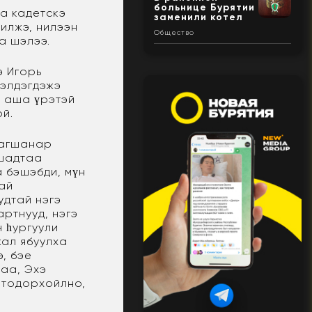
больнице Бурятии
а кадетскэ
заменили котел
хилжэ, нилээн
Общество
а шэлээ.
э Игорь
бэлдэгдэжэ
, аша үрэтэй
ой.
багшанар
гшадтаа
а бэшэбди, мүн
тай
удтай нэгэ
ртнууд, нэгэ
н һургуули
жал ябуулха
э, бэе
һаа, Эхэ
 тодорхойлно,