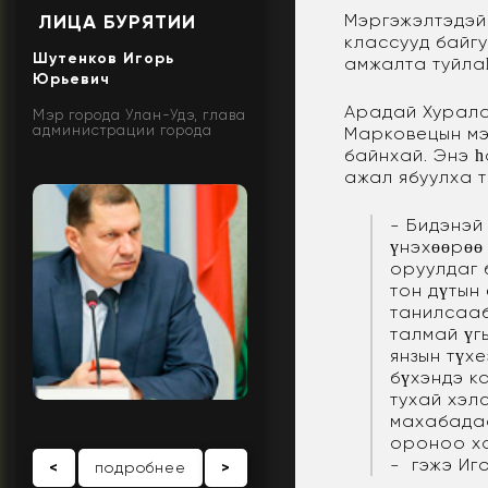
Мэргэжэлтэдэй
ЛИЦА БУРЯТИИ
классууд байгу
Шутенков Игорь
амжалта туйла
Юрьевич
Арадай Хурала
Мэр города Улан-Удэ, глава
администрации города
Марковецын мэ
байнхай. Энэ 
ажал ябуулха т
- Бидэнэй
үнэхөөрөө
оруулдаг 
тон дүтын
танилсааб
талмай үг
янзын түх
бүхэндэ к
тухай хэл
махабадаа
ороноо ха
- гэжэ Иг
<
подробнее
>