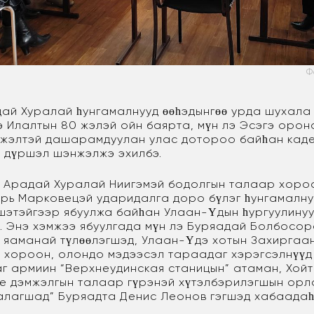
Ф
ай Хуралай һунгамалнууд өөһэдынгөө урда шухал
э Илалтын 80 жэлэй ойн баярта, мүн лэ Эсэгэ оро
жэлтэй дашарамдуулан улас дотороо байһан кад
й дүршэл шэнжэлжэ эхилбэ.
 Арадай Хуралай Ниигэмэй бодолгын талаар хоро
орь Марковецэй ударидалга доро бүлэг һунгамалну
ршэтэйгээр ябуулжа байһан Улаан-Үдын һургуулину
өө. Энэ хэмжээ ябуулгада мүн лэ Буряадай Болбосо
 яаманай түлөөлэгшэд, Улаан-Үдэ хотын Захиргаа
хороон, олондо мэдээсэл тараадаг хэрэгсэлнүүд
аг армиин “Верхнеудинская станицын” атаман, Хой
 дэмжэлгын талаар гүрэнэй хүтэлбэрилэгшын орл
лагшад” Буряадта Денис Леонов гэгшэд хабаадаһ