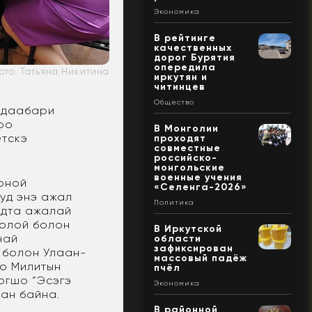
Экономика
В рейтинге
качественных
дорог Бурятия
опередила
ото: Татьяна Никитина
иркутян и
читинцев
Общество
а даабари
ноо
В Монголии
етскэ
проходят
совместные
российско-
монгольские
военные учения
оной
«Селенга-2026»
уд энэ ажал
Политика
удта ажалай
ролой болон
В Иркутской
най
области
зафиксирован
 болон Улаан-
массовый падёж
то Милитын
пчёл
огшо “Эсэгэ
Экономика
ан байна.
В районной