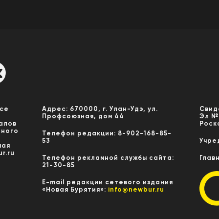
Все
Адрес: 670000, г. Улан-Удэ, ул.
Свид
Профсоюзная, дом 44
Эл №
алов
Роск
нного
Телефон редакции: 8-902-168-85-
53
Учре
мая
r.ru
Телефон рекламной службы сайта:
Глав
21-30-85
E-mail редакции сетевого издания
«Новая Бурятия»:
info@newbur.ru