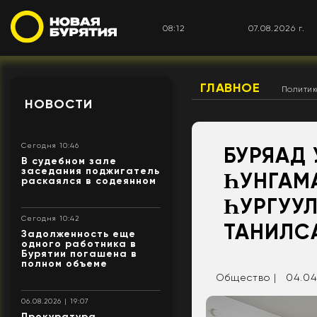
08:12
07.08.2026 г.
ГЛАВНОЕ
Полити
НОВОСТИ
Сегодня 10:46
БУРЯАД
В судебном зале
заседания поджигатель
ҺУНГАМ
раскаялся в содеянном
ҺУРГУУ
Сегодня 10:42
ТАНИЛС
Задолженность еще
одного работника в
Бурятии погашена в
полном объеме
Общество |
04.04
06.08.2026 | 19:07
Прокуратура