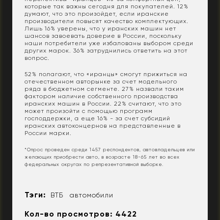
которые так важны сегодня для покупателей. 12%
думают, что это произойдет, если иранские
производители повысят качество комплектующих.
Лишь 16% уверены, что у иранских машин нет
шансов завоевать доверие в России, поскольку
наши потребители уже избалованы выбором среди
других марок. 36% затруднились ответить на этот
вопрос.
52% полагают, что «иранцы» смогут прижиться на
отечественном авторынке за счет модельного
ряда в бюджетном сегменте. 27% назвали таким
фактором наличие собственного производства
иранских машин в России. 22% считают, что это
может произойти с помощью программ
господдержки, а еще 16% - за счет субсидий
иранских автоконцернов на представленные в
России марки.
*Опрос проведен среди 1457 респондентов, автовладельцев или
желающих приобрести авто, в возрасте 18-65 лет во всех
федеральных округах по репрезентативной выборке.
Тэги:
ВТБ
автомобили
Кол-во просмотров: 4422