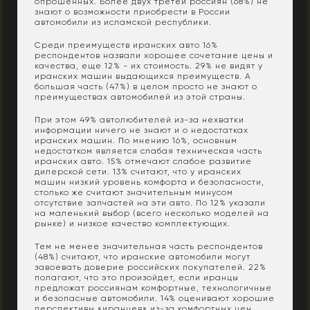
опрошенных. Более двух третей россиян (68%) не
знают о возможности приобрести в России
автомобили из исламской республики.
Среди преимуществ иранских авто 16%
респондентов назвали хорошее сочетание цены и
качества, еще 12% - их стоимость. 29% не видят у
иранских машин выдающихся преимуществ. А
большая часть (47%) в целом просто не знают о
преимуществах автомобилей из этой страны.
При этом 49% автолюбителей из-за нехватки
информации ничего не знают и о недостатках
иранских машин. По мнению 16%, основным
недостатком является слабая техническая часть
иранских авто. 15% отмечают слабое развитие
дилерской сети. 13% считают, что у иранских
машин низкий уровень комфорта и безопасности,
столько же считают значительным минусом
отсутствие запчастей на эти авто. По 12% указали
на маленький выбор (всего несколько моделей на
рынке) и низкое качество комплектующих.
Тем не менее значительная часть респондентов
(48%) считают, что иранские автомобили могут
завоевать доверие российских покупателей. 22%
полагают, что это произойдет, если иранцы
предложат россиянам комфортные, технологичные
и безопасные автомобили. 14% оценивают хорошие
перспективы «иранцев» из-за комфортных цен,