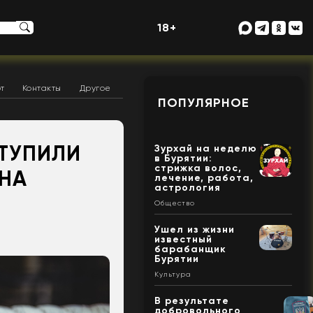
18+
т
Контакты
Другое
ПОПУЛЯРНОЕ
СТУПИЛИ
Зурхай на неделю
в Бурятии:
стрижка волос,
ОНА
лечение, работа,
астрология
Общество
Ушел из жизни
известный
барабанщик
Бурятии
Культура
В результате
добровольного