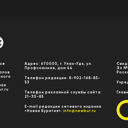
Все
Адрес: 670000, г. Улан-Удэ, ул.
Свид
Профсоюзная, дом 44
Эл №
алов
Роск
нного
Телефон редакции: 8-902-168-85-
53
Учре
мая
r.ru
Телефон рекламной службы сайта:
Глав
21-30-85
E-mail редакции сетевого издания
«Новая Бурятия»:
info@newbur.ru