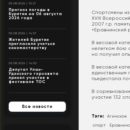
05.08.2026 | 15:21
Прогноз погоды в
Спортсмены из
Бурятии на 06 августа
2026 года
XVIII Всеросси
2007 г.р. пам
«Еравнинский р
05.08.2026 | 14:57
Жителей Бурятии
В весовой кате
пригласили учиться
киномастерству
нелегком бою 
но получил оп
05.08.2026 | 14:50
В весовой кате
Депутат Улан-
единственным п
Удэнского горсовета
принял участие в
пьедестала по
фестивале ТОС
В соревнования
участие 132 сп
Все новости
Тэги:
Агинское
спорт
Еравнин