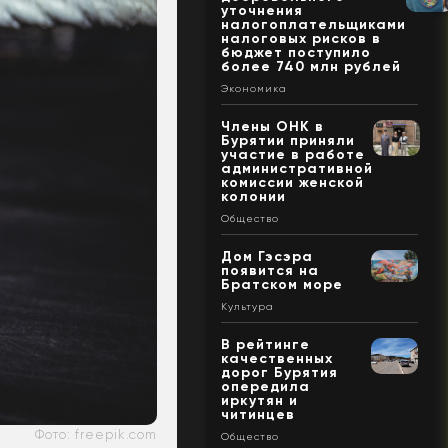
уточнения
налогоплательщиками
налоговых рисков в
бюджет поступило
более 740 млн рублей
Экономика
Члены ОНК в
Бурятии приняли
участие в работе
административной
комиссии женской
колонии
Общество
Дом Гэсэра
появится на
Братском море
Культура
В рейтинге
качественных
дорог Бурятия
опередила
иркутян и
читинцев
Фото: freepik.com
Общество