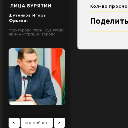
ЛИЦА БУРЯТИИ
Кол-во просмо
Шутенков Игорь
Поделить
Юрьевич
Мэр города Улан-Удэ, глава
администрации города
<
подробнее
>