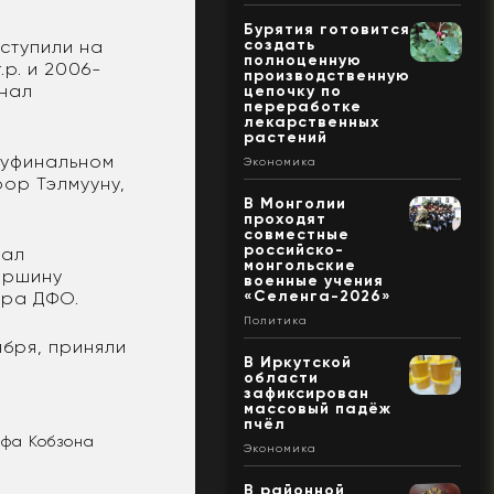
Бурятия готовится
создать
ступили на
полноценную
р. и 2006-
производственную
анал
цепочку по
переработке
лекарственных
растений
олуфинальном
Экономика
оор Тэлмууну,
В Монголии
проходят
совместные
российско-
тал
монгольские
вершину
военные учения
«Селенга-2026»
ёра ДФО.
Политика
ября, приняли
В Иркутской
области
зафиксирован
массовый падёж
пчёл
ифа Кобзона
Экономика
В районной