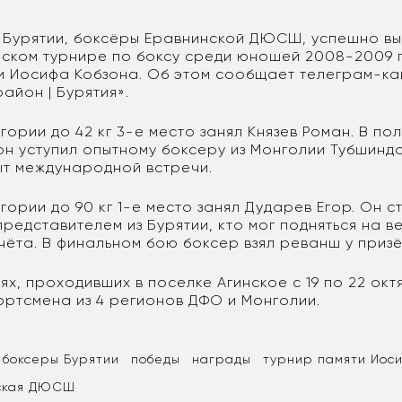
 Бурятии, боксёры Еравнинской ДЮСШ, успешно вы
йском турнире по боксу среди юношей 2008-2009 г.
яти Иосифа Кобзона. Об этом сообщает телеграм-к
айон | Бурятия».
гории до 42 кг 3-е место занял Князев Роман. В п
он уступил опытному боксеру из Монголии Тубшинд
ыт международной встречи.
гории до 90 кг 1-е место занял Дударев Егор. Он с
редставителем из Бурятии, кто мог подняться на 
чёта. В финальном бою боксер взял реванш у приз
х, проходивших в поселке Агинское с 19 по 22 окт
ортсмена из 4 регионов ДФО и Монголии.
боксеры Бурятии
победы
награды
турнир памяти Иос
ская ДЮСШ