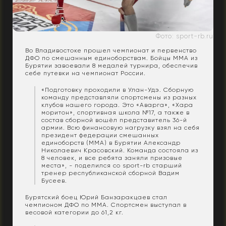
Фото: sport-rb.ru
Во Владивостоке прошел чемпионат и первенство
ДФО по смешанным единоборствам. Бойцы ММА из
Бурятии завоевали 8 медалей турнира, обеспечив
себе путевки на чемпионат России.
«Подготовку проходили в Улан-Удэ. Сборную
команду представляли спортсмены из разных
клубов нашего города. Это «Аварга», «Хара
моритон», спортивная школа №17, а также в
состав сборной вошёл представитель 36-й
армии. Всю финансовую нагрузку взял на себя
президент федерации смешанных
единоборств (ММА) в Бурятии Александр
Николаевич Красовский. Команда состояла из
8 человек, и все ребята заняли призовые
места», - поделился со sport-rb старший
тренер республиканской сборной Вадим
Бусеев.
Бурятский боец Юрий Банзаракцаев стал
чемпионом ДФО по ММА. Спортсмен выступал в
весовой категории до 61,2 кг.