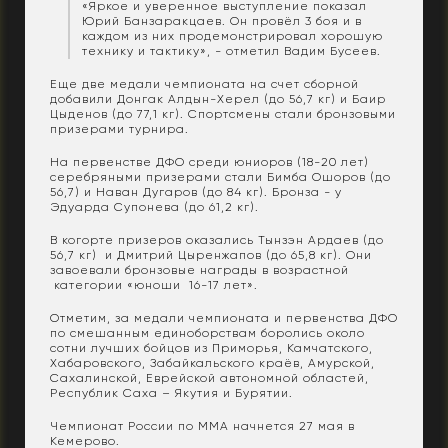
«Яркое и уверенное выступление показал
Юрий Банзаракцаев. Он провёл 3 боя и в
каждом из них продемонстрировал хорошую
технику и тактику», - отметил Вадим Бусеев.
Еще две медали чемпионата на счет сборной
добавили Донгак Алдын-Херел (до 56,7 кг) и Баир
Цыденов (до 77,1 кг). Спортсмены стали бронзовыми
призерами турнира.
На первенстве ДФО среди юниоров (18-20 лет)
серебряными призерами стали Бимба Ошоров (до
56,7) и Наван Дугаров (до 84 кг). Бронза - у
Эдуарда Супонева (до 61,2 кг).
В когорте призеров оказались Тынзэн Ардаев (до
56,7 кг) и Дмитрий Цыренжапов (до 65,8 кг). Они
завоевали бронзовые награды в возрастной
категории «юноши 16-17 лет».
Отметим, за медали чемпионата и первенства ДФО
по смешанным единоборствам боролись около
сотни лучших бойцов из Приморья, Камчатского,
Хабаровского, Забайкальского краёв, Амурской,
Сахалинской, Еврейской автономной областей,
Республик Саха – Якутия и Бурятии.
Чемпионат России по ММА начнется 27 мая в
Кемерово.