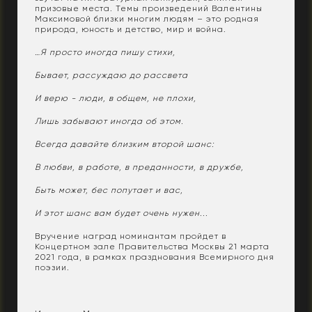
призовые места. Темы произведений Валентины
Максимовой близки многим людям – это родная
природа, юность и детство, мир и война.
…Я просто иногда пишу стихи,
Бывает, рассуждаю до рассвета
И верю - люди, в общем, не плохи,
Лишь забывают иногда об этом.
Всегда давайте близким второй шанс:
В любви, в работе, в преданности, в дружбе,
Быть может, бес попутает и вас,
И этот шанс вам будет очень нужен...
Вручение наград номинантам пройдет в
Концертном зале Правительства Москвы 21 марта
2021 года, в рамках празднования Всемирного дня
поэзии.