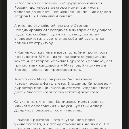
- Согласно со статьей 332 Трудового кодекса
России, должность ректора может занимать
человек до 65 лет, - объяснила начальник отдела
кадров БГУ Людмила Аюшева.
А именно эту юбилейную дату Степан
Владимирович отпразднует в январе следующего
года. Как сообщил один из преподавателей
университета, в свете этих событий вуз слегка
поменяет структуру.
- Калмыков, как мне известно, займет должность
президента БГУ, он из университета уходить не
хочет. А ректором назначат другого человека, есть
три сильных кандидата – Митупов, Хитрихеев и
Елаев, - объяснил преподаватель.
Константин Митупов ранее был деканом
исторического факультета, Владимир Хитрихеев –
директор медицинского института, Эрдэни Елаев –
декан биолого-географического факультета.
Слухи о том, что пост Калмыкова может занять
министр образования и науки Бурятии Алдар
Дамдинов, опроверг сам чиновник.
- Выборы ректора - это внутренние дела
университета, я к этому отношения не имею. На
пост ректора, конечно, не претендую, у меня и