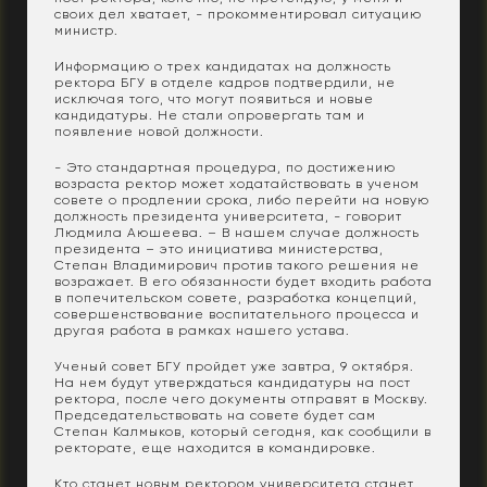
своих дел хватает, - прокомментировал ситуацию
министр.
Информацию о трех кандидатах на должность
ректора БГУ в отделе кадров подтвердили, не
исключая того, что могут появиться и новые
кандидатуры. Не стали опровергать там и
появление новой должности.
- Это стандартная процедура, по достижению
возраста ректор может ходатайствовать в ученом
совете о продлении срока, либо перейти на новую
должность президента университета, - говорит
Людмила Аюшеева. – В нашем случае должность
президента – это инициатива министерства,
Степан Владимирович против такого решения не
возражает. В его обязанности будет входить работа
в попечительском совете, разработка концепций,
совершенствование воспитательного процесса и
другая работа в рамках нашего устава.
Ученый совет БГУ пройдет уже завтра, 9 октября.
На нем будут утверждаться кандидатуры на пост
ректора, после чего документы отправят в Москву.
Председательствовать на совете будет сам
Степан Калмыков, который сегодня, как сообщили в
ректорате, еще находится в командировке.
Кто станет новым ректором университета станет