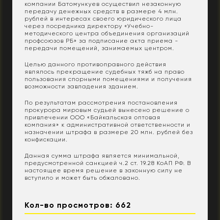
компании Батомункуев осуществил незаконную
передачу денежных средств в размере 4 млн.
рублей в интересах своего юридического лица
через посредника директору «Учебно-
методического центра объединения организаций
профсоюзов РБ» за подписание акта приема -
передачи помещений, занимаемых центром.
Целью данного противоправного действия
являлось прекращение судебных тяжб на право
пользования спорными помещениями и получения
возможности завладения зданием.
По результатам рассмотрения постановления
прокурора мировым судьей вынесено решение о
привлечении ООО «Байкальская оптовая
компания» к административной ответственности и
назначении штрафа в размере 20 млн. рублей без
конфискации.
Данная сумма штрафа является минимальной,
предусмотренной санкцией ч.2 ст. 19.28 КоАП РФ. В
настоящее время решение в законную силу не
вступило и может быть обжаловано.
Кол-во просмотров: 662