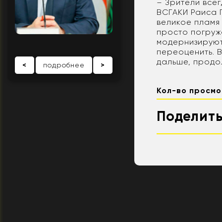
– Зрители всег
ВСГАКИ Раиса П
великое пламя
просто погруж
модернизируют
переоценить. В
дальше, продо
<
подробнее
>
Кол-во просмо
Поделить