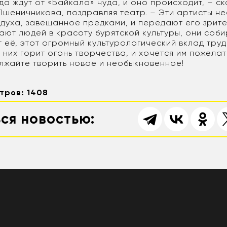
да ждут от «Байкала» чуда, и оно происходит, – с
шеничникова, поздравляя театр. – Эти артисты не
 духа, завещанное предками, и передают его зрите
ают людей в красоту бурятской культуры, они соб
 её, этот огромный культурологический вклад тру
 них горит огонь творчества, и хочется им пожелат
лжайте творить новое и необыкновенное!
тров: 1408
ся новостью: