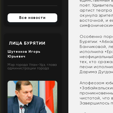
единственный в
поёт. Удивите
артист театра
окунула зрител
Все новости
восточной, и 
симфоническим
Особенно пора
Бурятии: «Абха
ЛИЦА БУРЯТИИ
Банчиковой, л
исполнила «Ер
Шутенков Игорь
Юрьевич
неофициальный 
тех, кто сража
Мэр города Улан-Удэ, глава
песни исполни
администрации города
Дарима Дугдан
Апофеозом юби
«Забайкальски
проникновенны
чистотой, что
Завершилось п