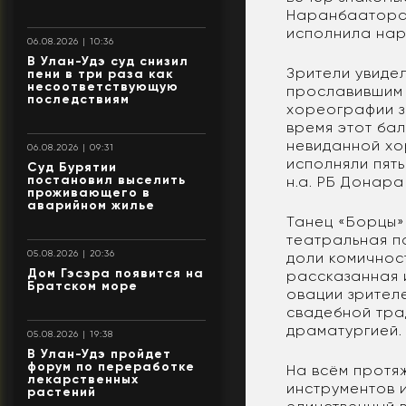
Наранбаатора 
исполнила нар
06.08.2026 | 10:36
В Улан-Удэ суд снизил
Зрители увиде
пени в три раза как
несоответствующую
прославившим 
последствиям
хореографии з
время этот ба
невиданной хо
06.08.2026 | 09:31
исполняли пят
Суд Бурятии
постановил выселить
н.а. РБ Донара
проживающего в
аварийном жилье
Танец «Борцы»
театральная п
05.08.2026 | 20:36
доли комичнос
Дом Гэсэра появится на
рассказанная 
Братском море
овации зрителе
свадебной тра
драматургией.
05.08.2026 | 19:38
В Улан-Удэ пройдет
форум по переработке
На всём протя
лекарственных
инструментов и
растений