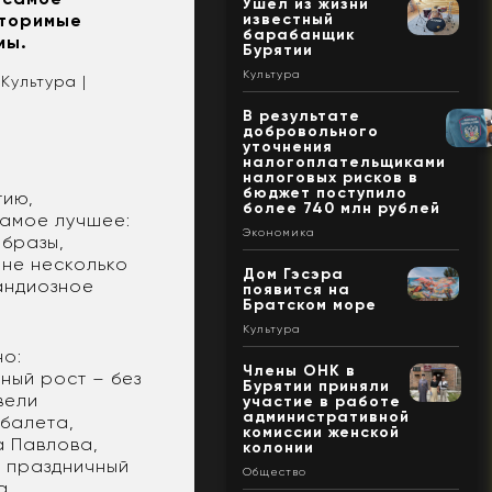
Ушел из жизни
известный
вторимые
барабанщик
мы.
Бурятии
Культура
Культура |
В результате
добровольного
уточнения
налогоплательщиками
налоговых рисков в
бюджет поступило
тию,
более 740 млн рублей
самое лучшее:
Экономика
образы,
ене несколько
Дом Гэсэра
андиозное
появится на
Братском море
Культура
но:
Члены ОНК в
ный рост – без
Бурятии приняли
вели
участие в работе
административной
 балета,
комиссии женской
а Павлова,
колонии
и праздничный
Общество
а