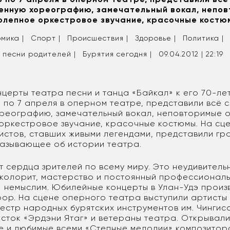
енную хореографию, замечательный вокал, непо
олепное оркестровое звучание, красочные костю
мика |
Спорт |
Происшествия |
Здоровье |
Политика |
 песни родителей |
Бурятия сегодня |
09.04.2012 | 22:19
церты театра песни и танца «Байкал» к его 70-ле
 по 7 апреля в оперном театре, представили всё 
реографию, замечательный вокал, неповторимые 
оркестровое звучание, красочные костюмы. На сц
истов, ставших живыми легендами, представили гр
казывающее об истории театра.
 сердца зрителей по всему миру. Это неудивитель
колорит, мастерство и постоянный профессиональ
» немыслим. Юбилейные концерты в Улан-Удэ произ
ор. На сцене оперного театра выступили артисты
кестр народных бурятских инструментов им. Чингис
исток «Эрдэни Ятаг» и ветераны театра. Открывал
е и любимые всеми «Степные мелодии» композитор