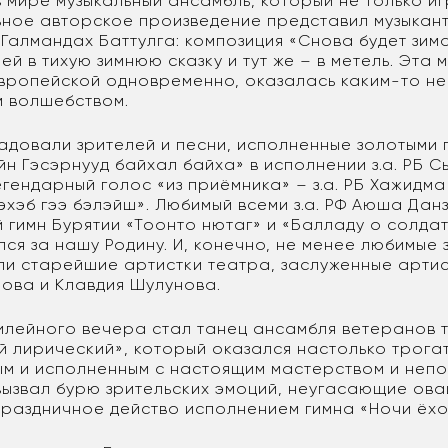
 мире музыкальный ансамбль, который не только иг
льное авторское произведение представил музыкант
 Галмандах Баттулга: композиция «Снова будет зим
ей в тихую зимнюю сказку и тут же – в метель. Эта м
европейской одновременно, оказалась каким-то н
 волшебством.
довали зрителей и песни, исполненные золотыми
йн Гэсэрнууд байхал байха» в исполнении з.а. РБ С
егендарный голос «из приёмника» – з.а. РБ Хажид
эхэб гээ бэлэйш». Любимый всеми з.а. РФ Аюша Дан
гимн Бурятии «Тоонто нютаг» и «Балладу о солдат
лся за нашу Родину. И, конечно, не менее любимые
ли старейшие артистки театра, заслуженные артис
ова и Клавдия Шулунова.
лейного вечера стал танец ансамбля ветеранов 
й лирический», который оказался настолько трога
м и исполненным с настоящим мастерством и неп
 вызвал бурю зрительских эмоций, неугасающие ова
раздничное действо исполнением гимна «Ночи ёхо