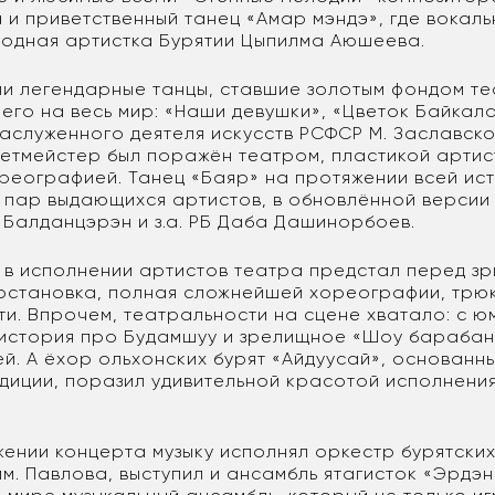
и приветственный танец «Амар мэндэ», где вокал
одная артистка Бурятии Цыпилма Аюшеева.
ли легендарные танцы, ставшие золотым фондом те
его на весь мир: «Наши девушки», «Цветок Байкала
аслуженного деятеля искусств РСФСР М. Заславско
летмейстер был поражён театром, пластикой артис
реографией. Танец «Баяр» на протяжении всей ис
ь пар выдающихся артистов, в обновлённой версии
 Балданцэрэн и з.а. РБ Даба Дашинорбоев.
 в исполнении артистов театра предстал перед зр
остановка, полная сложнейшей хореографии, трюк
ти. Впрочем, театральности на сцене хватало: с 
история про Будамшуу и зрелищное «Шоу барабан
й. А ёхор ольхонских бурят «Айдуусай», основанн
диции, поразил удивительной красотой исполнени
жении концерта музыку исполнял оркестр бурятски
м. Павлова, выступил и ансамбль ятагисток «Эрдэн