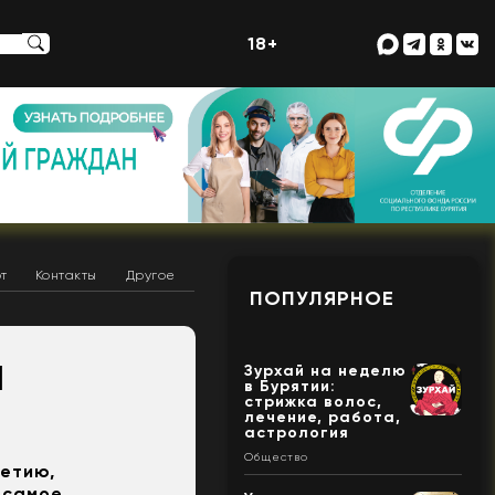
18+
т
Контакты
Другое
ПОПУЛЯРНОЕ
М
Зурхай на неделю
в Бурятии:
стрижка волос,
лечение, работа,
астрология
Общество
летию,
 самое