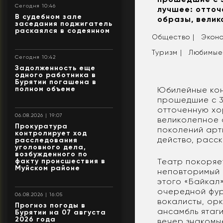
Сегодня 10:46
лучшее: отточ
В судебном зале
образы, велик
заседания поджигатель
раскаялся в содеянном
Общество |
Эконо
Туризм |
Любимые
Сегодня 10:42
Задолженность еще
одного работника в
Бурятии погашена в
полном объеме
Юбилейные кон
прошедшие с 3
отточенную хо
06.08.2026 | 19:07
великолепное 
Прокуратура
поколений арт
контролирует ход
действо, расс
расследования
уголовного дела,
возбужденного по
факту происшествия в
Театр покоряет
Муйском районе
неповторимый 
этого «Байкал
очередной фур
06.08.2026 | 16:05
вокалисты, ор
Прогноз погоды в
ансамбль ятаг
Бурятии на 07 августа
2026 года
вечер знакомы