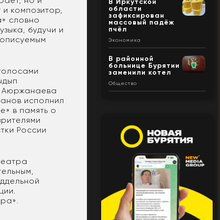
рает, но и
В Иркутской
области
 и композитор,
зафиксирован
а» словно
массовый падёж
пчёл
узыка, будучи и
еописуемым
Экономика
В районной
больнице Бурятии
 голосами
заменили котел
ыдып
Общество
ма Аюржанаева
занов исполнил
е» в память о
 зрителями
тки России
театра
тельным,
оддельной
ции.
ра».