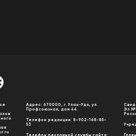
Все
Адрес: 670000, г. Улан-Удэ, ул.
Свид
Профсоюзная, дом 44
Эл №
алов
Роск
нного
Телефон редакции: 8-902-168-85-
53
Учре
мая
r.ru
Телефон рекламной службы сайта:
Глав