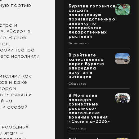
ьную партию
Бурятия готовится
создать
полноценную
производственную
цепочку по
атра и
переработке
», «Баяр» в
лекарственных
растений
го. В своё
тов,
Экономика
тории театра
В рейтинге
 его исполнили
качественных
дорог Бурятия
опередила
иркутян и
ителями как
читинцев
ов и даже
Общество
юмором
ов» вызвали
В Монголии
проходят
ый на
совместные
я и особой
российско-
монгольские
военные учения
«Селенга-2026»
х народных
Политика
и ятаг» –