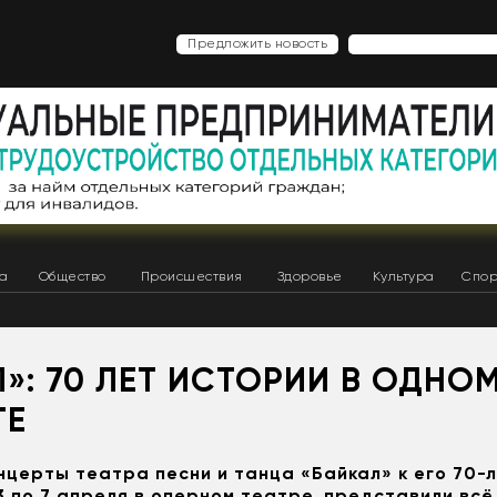
Предложить новость
ка
Общество
Происшествия
Здоровье
Культура
Спор
»: 70 ЛЕТ ИСТОРИИ В ОДНО
ТЕ
церты театра песни и танца «Байкал» к его 70-
 по 7 апреля в оперном театре, представили всё