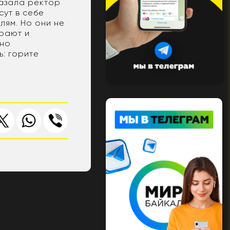
казала ректор
сут в себе
лям. Но они не
ирают и
дно
ь: горите