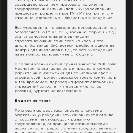
законодательные акты РФ в связи с
совершенствованием правового положения
государственных (муниципальных) учреждений»
предлагает разделить все ГУ и МУ на три типа –
казенные, автономные и бюджетные учреждения.
Все учреждения, не связанные непосредственно с
безопасностью (МЧС, ФСБ, военные, тюрьмы и т.д.)
станут самостоятельными единицами,
зарабатывающими сами себе на хлеб. А это
школы, больницы, библиотеки, реабилитационные
центры для инвалидов и т.д., то есть учреждения
ныне полностью зависимые от бюджета.
В первом чтении он был принят в начале 2010 года.
Несмотря на скандальность и предполагаемые
радикальные изменения для социальной сферы
страны, свой протест выражают только коммунисты.
А тем временем, переход на формат автономных
учреждений затронет интересы миллионов
россиян, Бурятия не исключение.
Бюджет не тянет
По словам авторов законопроекта, система
бюджетных учреждений «функционирует в отрыве
от современных подходов к развитию
госуправления, от принципов оптимальности и
достаточности предоставления государственных и
муниципальных услуг». «Органы публичной власти