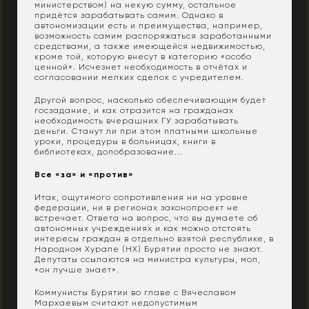
министерством) на некую сумму, остальное
придётся зарабатывать самим. Однако в
автономизации есть и преимущества, например,
возможность самим распоряжаться заработанными
средствами, а также имеющейся недвижимостью,
кроме той, которую внесут в категорию «особо
ценной». Исчезнет необходимость в отчётах и
согласовании мелких сделок с учредителем.
Другой вопрос, насколько обеспечивающим будет
госзадание, и как отразится на гражданах
необходимость вчерашних ГУ зарабатывать
деньги. Станут ли при этом платными школьные
уроки, процедуры в больницах, книги в
библиотеках, допобразование...
Все «за» и «против»
Итак, ощутимого сопротивления ни на уровне
федерации, ни в регионах законопроект не
встречает. Ответа на вопрос, что вы думаете об
автономных учреждениях и как можно отстоять
интересы граждан в отдельно взятой республике, в
Народном Хурале (НХ) Бурятии просто не знают.
Депутаты ссылаются на министра культуры, мол,
«он лучше знает».
Коммунисты Бурятии во главе с Вячеславом
Мархаевым считают недопустимым