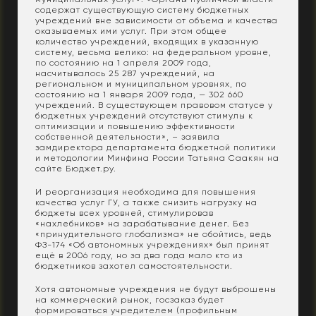
содержат существующую систему бюджетных
учреждений вне зависимости от объема и качества
оказываемых ими услуг. При этом общее
количество учреждений, входящих в указанную
систему, весьма велико: на федеральном уровне,
по состоянию на 1 апреля 2009 года,
насчитывалось 25 287 учреждений, на
региональном и муниципальном уровнях, по
состоянию на 1 января 2009 года, — 302 660
учреждений. В существующем правовом статусе у
бюджетных учреждений отсутствуют стимулы к
оптимизации и повышению эффективности
собственной деятельности», – заявила
замдиректора департамента бюджетной политики
и методологии Минфина России Татьяна Саакян на
сайте Бюджет.ру.
И реорганизация необходима для повышения
качества услуг ГУ, а также снизить нагрузку на
бюджеты всех уровней, стимулировав
«нахлебников» на зарабатывание денег. Без
«принудительного глобализма» не обойтись, ведь
ФЗ-174 «Об автономных учреждениях» был принят
ещё в 2006 году, но за два года мало кто из
бюджетников захотел самостоятельности.
Хотя автономные учреждения не будут выброшены
на коммерческий рынок, госзаказ будет
формироваться учредителем (профильным