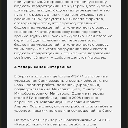
принудительный переход на автономную форму
бюджетных учреждений. «Мы уверены, что курс на
коммерциализацию бюджетных учреждений – это
путь к их разрушению», – заявил руководитель
рескома КПРФ, депутат НХ Вячеслав Мархаев,
оговорив при этом, что переход отдельных
бюджетных учреждений на коммерческую основу
возможен. «К этому процессу надо подходить
крайне вдумчиво и очень аккуратно. Если этого не
будет, а будет кампания по переводу всех
бюджетных учреждений на коммерческую основу,
то мы получим в итоге разрушение всей системы
бюджетных учреждений и социальное потрясение
всей республики», – добавил депутат Мархаев.
А теперь самое интересное
В Бурятии за время действия ФЗ-174 автономные
учреждения были созданы в разных областях, на
новый формат работы перешли учреждения,
подведомственные Минсоцзащите, Минкульту,
Минобразованию, Минстрою. Одним из первых
стало БТИ республики, ещё в 2008 году оно
перешло на «автономку». По словам юриста
Андрея Хартишина, система работы стала гибче и
удобнее, никаких потерь или сокращений не было.
Но тут же есть пример из Новокижингинска. АУ РБ
«Республиканский центр по реабилитации