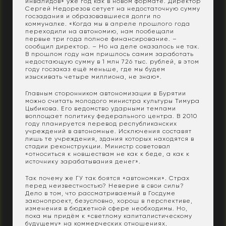
инвалидов» уже год как в новом формате. Директор
Сергей Недорезов сетует на недостаточную сумму
госзадания и образовавшиеся долги по
коммуналке. «Когда мы в апреле прошлого года
переходили на автономию, нам пообещали
первые три года полное финансирование. –
сообщил директор. – Но на деле оказалось не так.
В прошлом году нам пришлось самим заработать
недостающую сумму в 1 млн 726 тыс. рублей, в этом
году госзаказ ещё меньше, где мы будем
изыскивать четыре миллиона, не знаю».
Главным сторонником автономизации в Бурятии
можно считать молодого министра культуры Тимура
Цыбикова. Его ведомство ударными темпами
воплощает политику федерального центра. В 2010
году планируется перевод республиканских
учреждений в автономные. Исключения составят
лишь те учреждения, здания которых находятся в
стадии реконструкции. Министр советовал
«относиться к новшествам не как к беде, а как к
источнику зарабатывания денег».
Так почему же ГУ так боятся «автономки». Страх
перед неизвестностью? Неверие в свои силы?
Дело в том, что рассматриваемый в Госдуме
законопроект, безусловно, хорош в перспективе,
изменения в бюджетной сфере необходимы. Но,
пока мы придём к «светлому капиталистическому
будущему» на коммерческих отношениях,