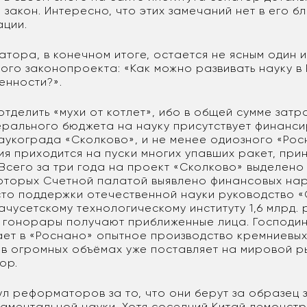
закон. Интересно, что этих замечаний нет в его б
ции.
тора, в конечном итоге, остается не ясным один и
го законопроекта: «Как можно развивать науку в 
енности?».
тделить «мухи от котлет», ибо в общей сумме затр
дерального бюджета на науку присутствует финанс
аукограда «Сколково», и не менее одиозного «Рос
я приходится на пуски многих упавших ракет, пр
 Всего за три года на проект «Сколково» выделено
 которых Счетной палатой выявлено финансовых на
есто поддержки отечественной науки руководство 
чусетскому технологическому институту 1,6 млрд. р
 гонорары получают приближенные лица. Господин
ает в «Роснано» опытное производство кремниевых
 в огромных объёмах уже поставляет на мировой р
ор.
ул реформаторов за то, что они берут за образец
даментальной науки. Хотя соседний Китай демонст