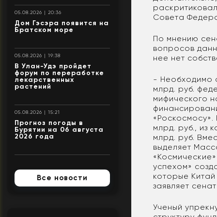
раскритиковал 
05.08.2026 | 20:36
Совета Федера
Дом Гэсэра появится на
Братском море
По мнению сена
вопросов данно
05.08.2026 | 19:38
нее нет собств
В Улан-Удэ пройдет
форум по переработке
- Необходимо о
лекарственных
растений
млрд. руб. фе
мифического н
финансировани
05.08.2026 | 15:21
«Роскосмосу».
Прогноз погоды в
млрд. руб., из
Бурятии на 06 августа
2026 года
млрд. руб. Вм
выделяет Масса
«Космические»
успехом» созд
которые Китай
Все новости
заявляет сенат
Ученый упрекн
структуру фун