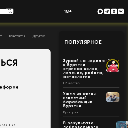
18+
т
Контакты
Другое
ПОПУЛЯРНОЕ
ТЬСЯ
Зурхай на неделю
в Бурятии:
стрижка волос,
лечение, работа,
астрология
Общество
реформе
Ушел из жизни
известный
барабанщик
Бурятии
Культура
В результате
акон о
добровольного