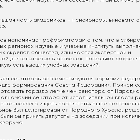
е.
ольшая часть академиков – пенсионеры, виновата с
ор.
ов напоминает реформаторам о том, что в сибирс
ых регионах научные и учебные институты выполн
ых скрепов общества, занимаются экспертной и
ной деятельностью в регионах, позволяют сохраня
кую сеть высших учебных заведений.
ыва сенаторов регламентируются нормами федер
ядке формирования Совета Федерации». Причем с
 отозвать гораздо легче чем сенатора от Народно
олномочий сенатора от исполнительной власти р
всего-навсего издать соответствующее постановле
онов был делегирован от Народного Хурала, реше
 были бы принять депутаты на заседании при налич
кворума.