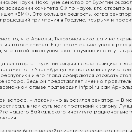
йской науки. Накануне сенатор от Бурятии оказа
а заседании комитета СФ по науке, кто открыто в
 пишет
«БМК»
. Это большая редкость, когда сенато
прошедший три чтения в Госдуме, «сырым» и проси
ое то, что Арнольд Тулохонов никогда и не скрыв
тив такого закона. Еще летом он выступал в респ
, что такой закон уничтожит научные институты в р
гда сенатор от Бурятии озвучил свою позицию в ве
рламента, в Улан-Удэ тут же поползли слухи о том
 республики и его глава собираются отозвать стол
сенатора. Ведь он представляет именно правитель
 возможном отзыве подтвердил
infpol.ru
сам Арнольд
кой вопрос, – лаконично выразился сенатор. – В м
асписал, в чем суть моих претензий к закону. Луч
айте нашего Байкальского института рациональног
вания.
 в своем блоге на сайте института сенатор детал