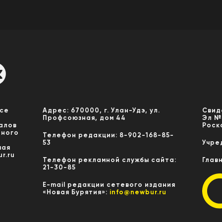
Все
Адрес: 670000, г. Улан-Удэ, ул.
Свид
Профсоюзная, дом 44
Эл №
алов
Роск
нного
Телефон редакции: 8-902-168-85-
53
Учре
мая
r.ru
Телефон рекламной службы сайта:
Глав
21-30-85
E-mail редакции сетевого издания
«Новая Бурятия»:
info@newbur.ru