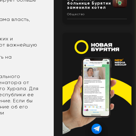
больнице Бурятии
заменили котел
Общество
ама власть,
ких и
яют важнейшую
ть на
ального
енатора от
го Хурала. Для
еспублики ее
ние. Если бы
ние об его
ии