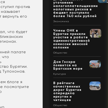
лся
уточнения
налогоплательщиками
ыступил против
налоговых рисков в
р называет
бюджет поступило
т вернуть его
более 740 млн рублей
Экономика
Члены ОНК в
ал, что будет
Бурятии приняли
убликанских
участие в работе
административной
егионах.
комиссии женской
колонии
рхней палате
Общество
, что
ь
Дом Гэсэра
появится на
ство Бурятии.
Братском море
 Тулохонов.
Культура
оем блоге я
В рейтинге
ше посмотрите
качественных
дорог Бурятия
о
опередила
иркутян и
читинцев
Общество
ьно