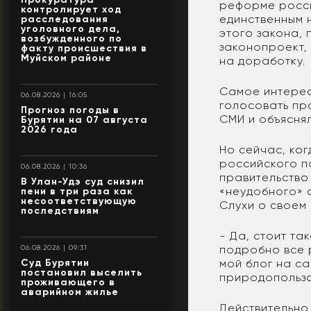
реформе росси
контролирует ход
единственным н
расследования
уголовного дела,
этого закона,
возбужденного по
законопроект, 
факту происшествия в
Муйском районе
на доработку.
Самое интересн
06.08.2026 | 16:05
голосовать про
Прогноз погоды в
СМИ и объяснял
Бурятии на 07 августа
2026 года
Но сейчас, ко
российского па
06.08.2026 | 10:36
правительство
В Улан-Удэ суд снизил
«неудобного» 
пени в три раза как
несоответствующую
Слухи о своем
последствиям
- Да, стоит та
подробно все р
06.08.2026 | 09:31
мой блог на с
Суд Бурятии
постановил выселить
природопользо
проживающего в
аварийном жилье
Действительно,