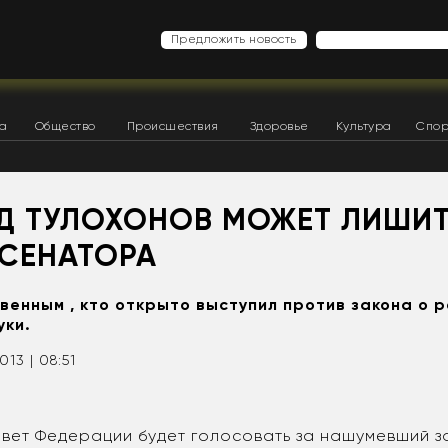
Предложить новость
ка
Общество
Происшествия
Здоровье
Культура
Спор
Д ТУЛОХОНОВ МОЖЕТ ЛИШИ
 СЕНАТОРА
венным , кто открыто выступил против закона о 
уки.
013 | 08:51
овет Федерации будет голосовать за нашумевший з