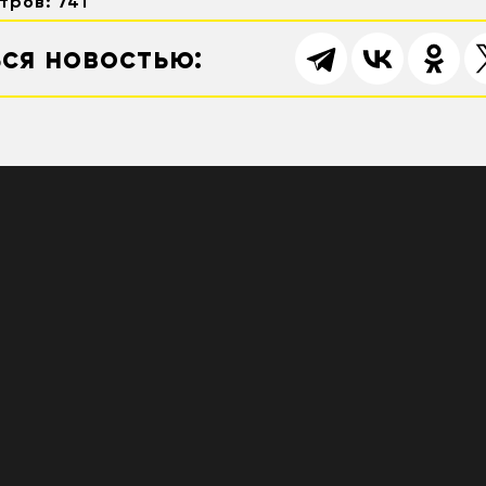
тров: 741
ся новостью: