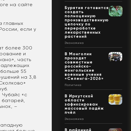
логе на сайте
Бурятия готовится
создать
полноценную
производственную
з главных
цепочку по
переработке
России, если у
лекарственных
растений
Экономика
ат более 300
ирование и
В Монголии
проходят
нано», часть
совместные
инадлежащих
российско-
монгольские
 больше 55
военные учения
рушений на 3,8
«Селенга-2026»
«Сколково»
Политика
уб.
 Чубайс «с
В Иркутской
 батарей,
области
зафиксирован
ынок, –
массовый падёж
пчёл
Экономика
 западную
В районной
рирует больше