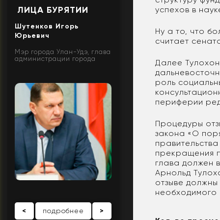
ЛИЦА БУРЯТИИ
успехов в наук
Шутенков Игорь
Ну а то, что б
Юрьевич
считает сенат
Мэр города Улан-Удэ, глава
администрации города
Далее Тулохон
дальневосточн
роль социальн
консультацион
периферии ред
Процедуры отз
закона «О пор
правительства
прекращения п
глава должен 
Арнольд Тулох
отзыве должны
необходимого 
<
подробнее
>