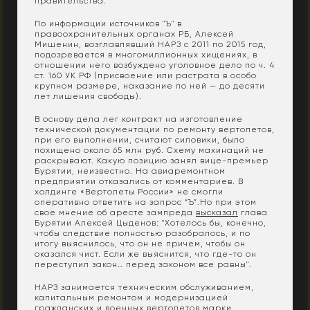
правительства.
По информации источников "Ъ" в
правоохранительных органах РБ, Алексей
Мишенин, возглавлявший НАРЗ с 2011 по 2015 год,
подозревается в многомиллионных хищениях, в
отношении него возбуждено уголовное дело по ч. 4
ст. 160 УК РФ (присвоение или растрата в особо
крупном размере, наказание по ней — до десяти
лет лишения свободы).
В основу дела лег контракт на изготовление
технической документации по ремонту вертолетов,
при его выполнении, считают силовики, было
похищено около 65 млн руб. Схему махинаций не
раскрывают. Какую позицию занял вице-премьер
Бурятии, неизвестно. На авиаремонтном
предприятии отказались от комментариев. В
холдинге «Вертолеты России» не смогли
оперативно ответить на запрос “Ъ”.Но при этом
свое мнение об аресте зампреда
высказал
глава
Бурятии Алексей Цыденов: "Хотелось бы, конечно,
чтобы следствие полностью разобралось, и по
итогу выяснилось, что он не причем, чтобы он
оказался чист. Если же выяснится, что где-то он
переступил закон… перед законом все равны".
НАРЗ занимается техническим обслуживанием,
капитальным ремонтом и модернизацией
гражданских и военных вертолетов марки