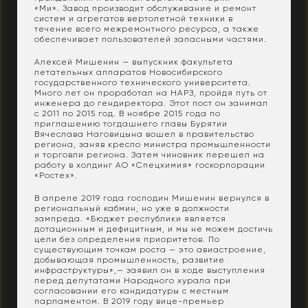
«Ми». Завод производит обслуживание и ремонт
систем и агрегатов вертолетной техники в
течение всего межремонтного ресурса, а также
обеспечивает пользователей запасными частями.
Алексей Мишенин — выпускник факультета
летательных аппаратов Новосибирского
государственного технического университета.
Много лет он проработал на НАРЗ, пройдя путь от
инженера до гендиректора. Этот пост он занимал
с 2011 по 2015 год. В ноябре 2015 года по
приглашению тогдашнего главы Бурятии
Вячеслава Наговицына вошел в правительство
региона, заняв кресло министра промышленности
и торговли региона. Затем чиновник перешел на
работу в холдинг АО «Спецхимия» госкорпорации
«Ростех».
В апреле 2019 года господин Мишенин вернулся в
региональный кабмин, но уже в должности
зампреда. «Бюджет республики является
дотационным и дефицитным, и мы не можем достичь
цели без определения приоритетов. По
существующим точкам роста — это авиастроение,
добывающая промышленность, развитие
инфраструктуры»,— заявил он в ходе выступления
перед депутатами Народного хурала при
согласовании его кандидатуры с местным
парламентом. В 2019 году вице-премьер