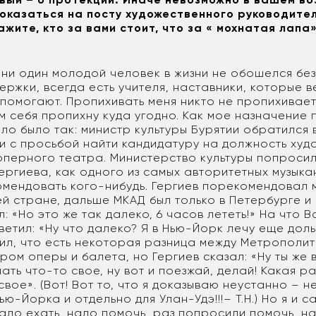
оказаться на посту художественного руководител
жите, кто за вами стоит, что за « мохнатая лапа
 ни один молодой человек в жизни не обошелся без
ржки, всегда есть учителя, наставники, которые в
помогают. Пропихивать меня никто не пропихивает
ам себя пропихну куда угодно. Как мое назначение 
ло было так: министр культуры Бурятии обратился 
ии с просьбой найти кандидатуру на должность ху
оперного театра. Министерство культуры попроси
ргиева, как одного из самых авторитетных музыка
мендовать кого-нибудь. Гергиев порекомендовал м
ей стране, дальше МКАД был только в Петербурге и
л: «Но это же так далеко, 6 часов лететь!» На что 
етил: «Ну что далеко? Я в Нью-Йорк лечу еще доль
тил, что есть некоторая разница между Метрополи
ром оперы и балета, но Гергиев сказал: «Ну ты же 
ать что-то свое, ну вот и поезжай, делай! Какая р
свое». (Вот! Вот то, что я доказываю неустанно – н
ью-Йорка и отдельно для Улан-Удэ!!!– Т.Н.) Но я и с
адо ехать, надо помочь, раз попросили помочь, н