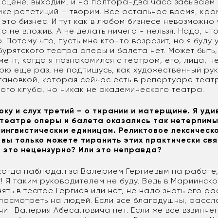
 сцене, выходим, и на полтора-два часа забываем 
ке репетиций – творим. Все остальное время, кром
 это бизнес. И тут как в любом бизнесе невозможно
го не вложив. А не делать ничего - нельзя. Надо, чт
. Потому что, пусть мне кто-то возразит, но я буду 
бурятского театра оперы и балета нет. Может быть
мент, когда я познакомился с театром, его, лица, н
рю еще раз, не подпишусь, как художественный рук
тановкой, которая сейчас есть в репертуаре театр
ого клуба, но никак не академического театра.
року и слух третий – о тирании и матерщине. Я уди
в театре оперы и балета оказались так нетерпимы
ингвистическим единицам. Реликтовое лексическ
 вы только можете тиранить этих практически св
 это нецензурно? Или это неправда?
 когда наблюдал за Валерием Гергиевым на работе,
! Я таким руководителем не буду. Ведь в Мариинск
нять в театре Гергиев или нет, не надо знать его р
 посмотреть на людей. Если все благодушны, рассл
чит Валерия Абесаловича нет. Если же все взвинчен