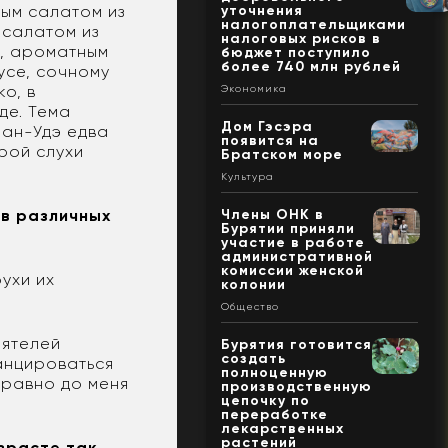
ым салатом из
уточнения
налогоплательщиками
 салатом из
налоговых рисков в
м, ароматным
бюджет поступило
более 740 млн рублей
усе, сочному
о, в
Экономика
де. Тема
Дом Гэсэра
лан-Удэ едва
появится на
рой слухи
Братском море
Культура
 в различных
Члены ОНК в
Бурятии приняли
участие в работе
административной
комиссии женской
рухи их
колонии
Общество
еятелей
Бурятия готовится
создать
танцироваться
полноценную
 равно до меня
производственную
цепочку по
переработке
лекарственных
растений
озрасте так