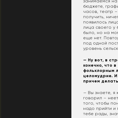
занимаемся на
бюджете, графи
часов, театр –
получить, ниче
появилось лицо
лица своего у 
было, но на мо
еще нет. Повто
под одной пос
уровень сельск
— Ну вот, в ст
конечно, что 
фольклорным л
целомудрие. И
причем делать
— Вы знаете, я
говорил – неет
того, чтобы по
надо прийти и
тебе рады, зна