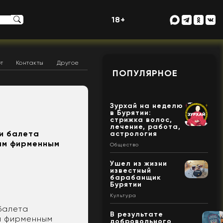
18+
т
Контакты
Другое
ПОПУЛЯРНОЕ
Зурхай на неделю
в Бурятии:
стрижка волос,
лечение, работа,
и балета
астрология
ным фирменным
Общество
Ушел из жизни
известный
барабанщик
Бурятии
Культура
балета
В результате
м фирменным
добровольного