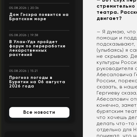
стремительно 
05.08.2026 | 20:36
театра. Расска
Дом Гэсэра появится на
двигает?
Братском море
— Я думаю, что
05.08.2026 | 19:38
помощи и подде
В Улан-Удэ пройдет
подсказывают, 
форум по переработке
(улыбаясь) я с
лекарственных
растений
не скрываю. Де
культуры Росс
руководителя 
05.08.2026 | 15:21
Абесаловича Ге
Прогноз погоды в
России, пореко
Бурятии на 06 августа
2026 года
сказать, в наш
Гергиеву сказа
Абесалович отв
конечно, заме
бурятским теат
Все новости
что хочешь дел
делать что-то 
отдельно для Н
понимал, что н