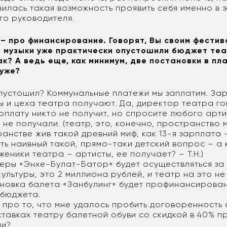
вилась такая возможность проявить себя именно в 
го руководителя.
 – про финансирование. Говорят, Вы своим фести
 музыки уже практически опустошили бюджет те
к? А ведь еще, как минимум, две постановки в пл
 уже?
опустошил? Коммунальные платежи мы заплатим. За
ы и цеха театра получают. Да, директор театра го
рплату никто не получит, но спросите любого арт
 не получали. (театр, это, конечно, пространство 
анстве жив такой древний миф, как 13-я зарплата 
ть наивный такой, прямо-таки детский вопрос – а 
женики театра – артисты, ее получает? – Т.Н.)
еры «Энхе-Булат-Батор» будет осуществляться за
ультуры, это 2 миллиона рублей, и театр на это не
ановка балета «Занбулинг» будет профинансирован
бюджета.
и про то, что мне удалось пробить договоренность
ставках театру балетной обуви со скидкой в 40% п
ли?