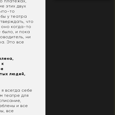
о платежах,
е этих двух
 что-то
обы у театра
утверждать, что
, оно когда-то
е было, и пока
оводитель, ни
а. Это все
влена,
 к
ое
ятых людей,
 я всегда себе
ом театре для
асписание,
аблены и все
ы, все