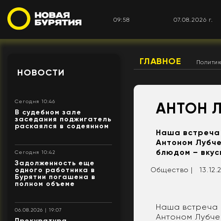
09:58
07.08.2026 г.
ГЛАВНОЕ
Полити
НОВОСТИ
Сегодня 10:46
АНТОН 
В судебном зале
заседания поджигатель
раскаялся в содеянном
Наша встреча
Антоном Лубче
блюдом – вкус
Сегодня 10:42
Задолженность еще
Общество |
13.12.
одного работника в
Бурятии погашена в
полном объеме
Наша встреча 
06.08.2026 | 19:07
Антоном Лубче
Прокуратура