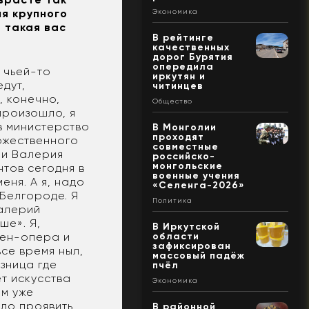
я крупного
Экономика
» такая вас
В рейтинге
качественных
дорог Бурятия
опередила
 чьей-то
иркутян и
едут,
читинцев
, конечно,
Общество
произошло, я
в министерство
В Монголии
проходят
дожественного
совместные
ли Валерия
российско-
монгольские
нтов сегодня в
военные учения
еня. А я, надо
«Селенга-2026»
 Белгороде. Я
Политика
Валерий
ше». Я,
В Иркутской
тен-опера и
области
зафиксирован
все время ныл,
массовый падёж
азница где
пчёл
ет искусства
Экономика
ам уже
адо проявить
В районной