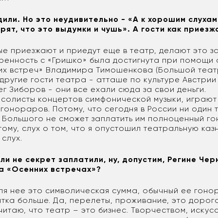
дили. Но это неудивительно - «А к хорошим слуха
орят, что это выдумки и чушь». А гости как приез
ые приезжают и приедут еще в театр, делают это за
оренность с «Гришко» была достигнута при помощи 
их встреч» Владимира Тимошенкова (Большой театр
другие гости театра - атташе по культуре Австри
г Зиборов - они все ехали сюда за свои деньги.
солисты концертов симфонической музыки, играют 
гонораров. Потому, что сегодня в России ни один 
 Большого не сможет заплатить им полноценный го
ому, слух о том, что я опустошил театральную казн
 слух.
сли не секрет заплатили, ну, допустим, Регине Чер
а «Осенних встречах»?
Для нее это символическая сумма, обычный ее гон
тка больше. Да, перелеты, проживание, это дорого
читаю, что театр – это бизнес. Творчеством, искус