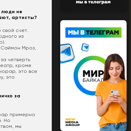
м люди не
жают, артисты?
 свой счет.
одного из
).
и Саймон Мроз,
за четверть
театр, кроме
норар, это все
у, это
ничко за
орар примерно
. Но
ством, мы