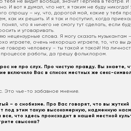
то тебя не видит вообще, значит Гергиев в театре. И
о. И вот я думал, что нет, я таким не буду никогда!
го спрошу – ну, что, дорогой мой, какие у тебя п
м, как их решить. И я так и поступил, когда приеха
 понял, что я ничего не смогу тут сделать, если буд
росить и уговаривать.
яю нецензурные слова. Я могу сказать музыкантам – 
охо играете, очень нехорошо играете, то, что вы д
я не говорю человеку – ты такой и такой! На личност
в процессе работы, да грешу фольклором.
рос не про слух. Про чистую правду. Вы знаете, 
ие включило Вас в список местных же секс-симво
с. Это чье-то забавное мнение.
ый – о снобизме. Про Вас говорят, что вы жуткий 
т под этим такую высокомерную, надменную нас
а все, что здесь происходит в нашей местной куль
трите свысока?