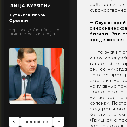
себя, если поя
ЛИЦА БУРЯТИИ
художественно
Шутенков Игорь
Юрьевич
— Слух второй
симфонической
Мэр города Улан-Удэ, глава
балета. Это та
администрации города
вроде как нет
— Что значит 
и другие служб
теперь 13-ю за
они ее никогда
на этом простр
сюрприз. Но ес
не главные тру
Постановка оп
министерства к
копейки. Пост
федерального 
Кстати, а слух
«Гришко» о по
<
подробнее
>
вас не доходи