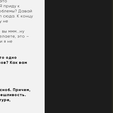
 это
 Я приду к
роблемы? Давай
л сюда. К концу
у не
вы ммм...ну
елаете, это –
и я не
что одно
лов? Как вам
сноб. Причем,
мешливость.
туре,