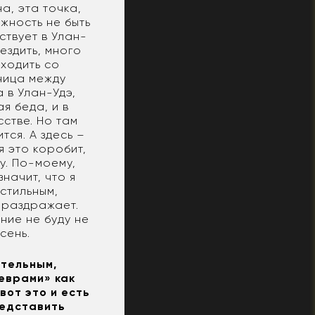
на, эта точка,
ожность не быть
ствует в Улан-
ездить, много
сходить со
зница между
 в Улан-Удэ,
я беда, и в
сстве. Но там
тся. А здесь –
я это коробит,
у. По-моему,
начит, что я
 стильным,
 раздражает.
ние не буду не
сень.
ительным,
еврами» как
вот это и есть
редставить