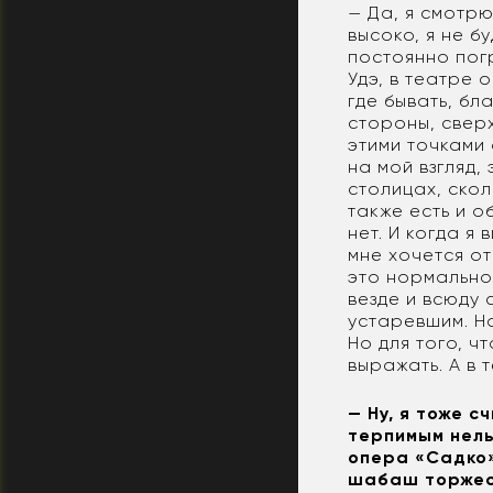
— Да, я смотрю
высоко, я не б
постоянно погр
Удэ, в театре 
где бывать, бл
стороны, сверх
этими точками
на мой взгляд,
столицах, скол
также есть и о
нет. И когда я
мне хочется от
это нормально,
везде и всюду 
устаревшим. Н
Но для того, ч
выражать. А в 
— Ну, я тоже с
терпимым нель
опера «Садко»
шабаш торжест