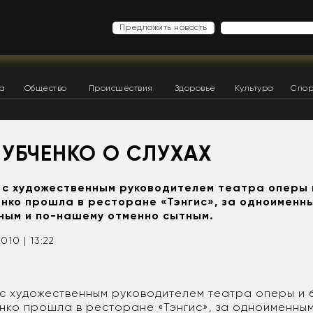
Предложить новость
ка
Общество
Происшествия
Здоровье
Культура
Спор
ЛУБЧЕНКО О СЛУХАХ
 с художественным руководителем театра оперы 
нко прошла в ресторане «Тэнгис», за одноимен
ным и по-нашему отменно сытным.
2010 | 13:22
с художественным руководителем театра оперы и 
нко прошла в ресторане «Тэнгис», за одноименны