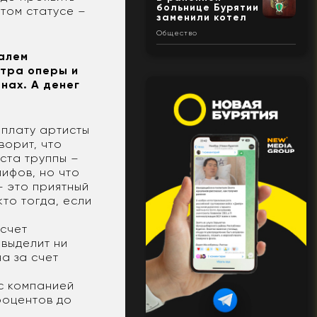
больнице Бурятии
этом статусе –
заменили котел
Общество
валем
атра оперы и
анах. А денег
рплату артисты
ворит, что
иста труппы –
мифов, но что
– это приятный
кто тогда, если
 счет
 выделит ни
а за счет
 с компанией
роцентов до