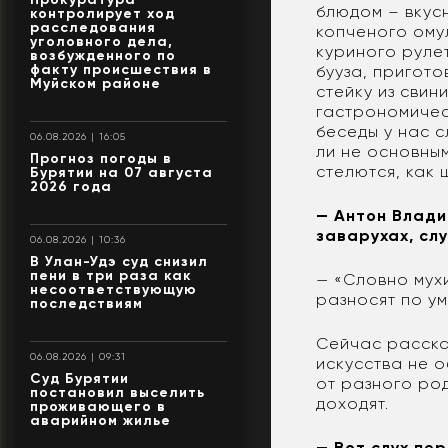
блюдом – вкус
контролирует ход
расследования
копченого ому
уголовного дела,
куриного руле
возбужденного по
факту происшествия в
бууза, пригото
Муйском районе
стейку из свин
гастрономичес
беседы у нас с
06.08.2026 | 16:05
ли не основны
Прогноз погоды в
стелются, как 
Бурятии на 07 августа
2026 года
— Антон Влади
заварухах, слу
06.08.2026 | 10:36
В Улан-Удэ суд снизил
пени в три раза как
— «Словно мухи
несоответствующую
разносят по ум
последствиям
Сейчас расскаж
06.08.2026 | 09:31
искусства не о
Суд Бурятии
от разного род
постановил выселить
доходят.
проживающего в
аварийном жилье
— Вот слух пе