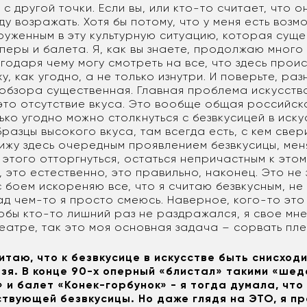
 с другой точки. Если вы, или кто-то считает, что о
уду возражать. Хотя бы потому, что у меня есть возм
уженным в эту культурную ситуацию, которая суще
оперы и балета. Я, как вы знаете, продолжаю много 
агодаря чему могу смотреть на все, что здесь прои
у, как угодно, а не только изнутри. И поверьте, ра
 обзора существенная. Главная проблема искусства
 это отсутствие вкуса. Это вообще общая российска
ько угодно можно столкнуться с безвкусицей в иску
бразцы высокого вкуса, там всегда есть, с кем свери
 вижу здесь очередным проявлением безвкусицы, мен
 этого отторгнуться, остаться непричастным к этом
 это естественно, это правильно, наконец. Это не з
с боем искореняю все, что я считаю безвкусным, не
ад чем-то я просто смеюсь. Наверное, кого-то это
тобы кто-то лишний раз не раздражался, я свое мне
театре, так это моя основная задача – сорвать пле
читаю, что к безвкусице в искусстве быть снисход
зя. В конце 90-х оперный «блистал» такими «шед
 и балет «Конек-горбунок» - я тогда думала, что 
вующей безвкусицы. Но даже глядя на ЭТО, я п