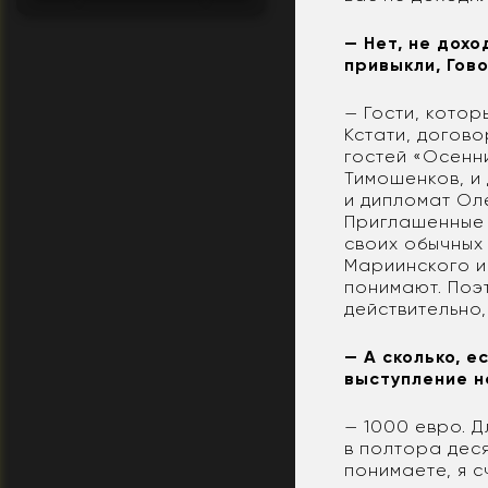
— Нет, не дохо
привыкли, Гов
— Гости, котор
Кстати, догов
гостей «Осенн
Тимошенков, и 
и дипломат Оле
Приглашенные 
своих обычных 
Мариинского и
понимают. Поэт
действительно,
— А сколько, е
выступление н
— 1000 евро. 
в полтора деся
понимаете, я с