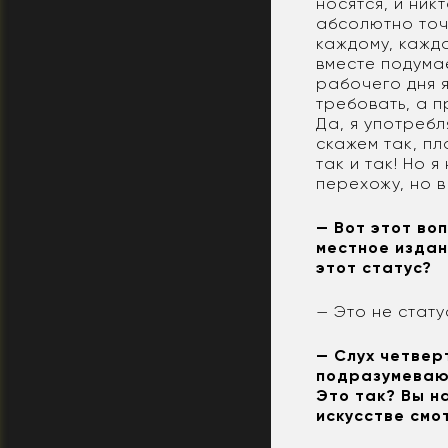
носятся, и ник
абсолютно точн
каждому, каждо
вместе подумае
рабочего дня я
требовать, а п
Да, я употребл
скажем так, пл
так и так! Но 
перехожу, но 
— Вот этот воп
местное издан
этот статус?
— Это не стату
— Слух четверт
подразумеваю
Это так? Вы н
искусстве смо