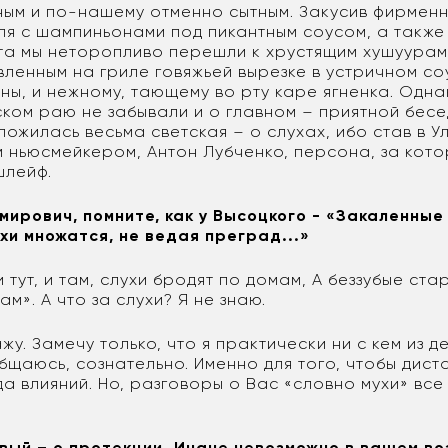
ным и по-нашему отменно сытным. Закусив фирменн
ля с шампиньонами под пикантным соусом, а также
та мы неторопливо перешли к хрустящим хушуура
вленным на гриле говяжьей вырезке в устричном со
ины, и нежному, тающему во рту каре ягненка. Однак
ком раю не забывали и о главном – приятной бесе
ложилась весьма светская – о слухах, ибо став в У
м ньюсмейкером, Антон Лубченко, персона, за кото
шлейф.
мирович, помните, как у Высоцкого - «Закаленные
хи множатся, не ведая преград...»
 тут, и там, слухи бродят по домам, А беззубые ста
ам». А что за слухи? Я не знаю.
у. Замечу только, что я практически ни с кем из д
бщаюсь, сознательно. Именно для того, чтобы дис
а влияний. Но, разговоры о Вас «словно мухи» все
рвый – о протекции. Иначе невозможно в вашем в