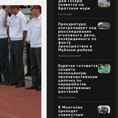
Дом Гэсэра
появится на
Братском море
Культура
Прокуратура
контролирует ход
расследования
уголовного дела,
возбужденного по
факту
происшествия в
Муйском районе
Происшествия
Бурятия готовится
создать
полноценную
производственную
цепочку по
переработке
лекарственных
растений
Экономика
В Монголии
проходят
совместные