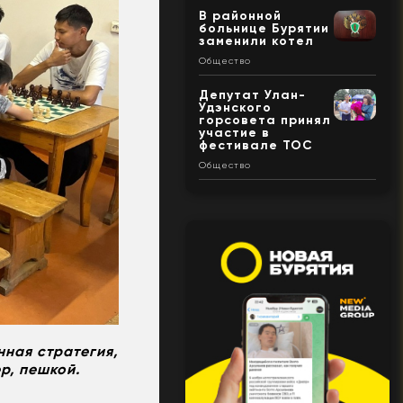
В районной
больнице Бурятии
заменили котел
Общество
Депутат Улан-
Удэнского
горсовета принял
участие в
фестивале ТОС
Общество
нная стратегия,
р, пешкой.