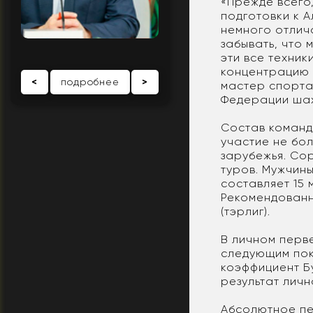
«Прежде всего
подготовки к 
немного отлич
забывать, что 
эти все техник
концентрацию 
<
подробнее
>
мастер спорта
Федерации шах
Состав команды
участие не бол
зарубежья. Со
туров. Мужчин
составляет 15 
Рекомендованн
(тэрлиг).
В личном перв
следующим пок
коэффициент Бу
результат личн
Абсолютное пе