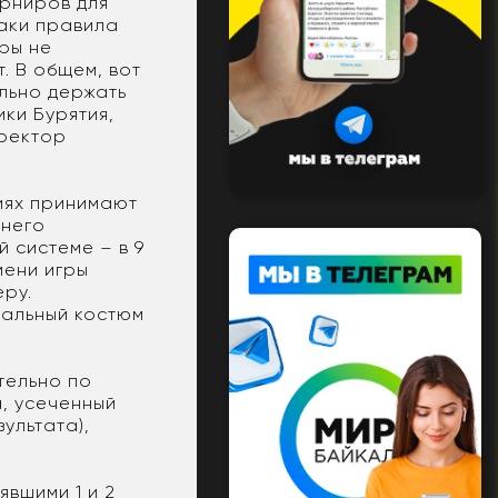
урниров для
таки правила
ры не
т. В общем, вот
ально держать
ки Бурятия,
иректор
ниях принимают
ьнего
 системе – в 9
мени игры
еру.
нальный костюм
тельно по
, усеченный
ультата),
вшими 1 и 2