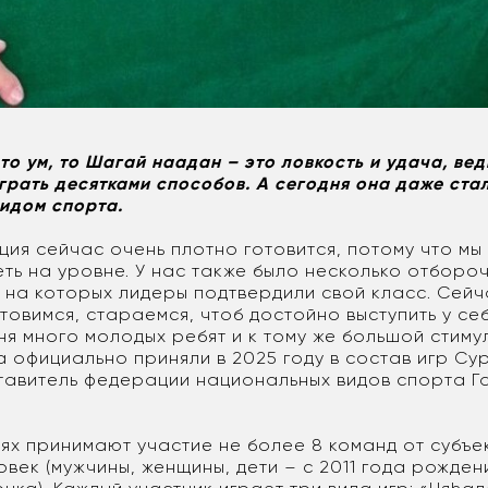
то ум, то Шагай наадан – это ловкость и удача, ведь
грать десятками способов. А сегодня она даже ста
идом спорта.
ия сейчас очень плотно готовится, потому что мы 
еть на уровне. У нас также было несколько отборо
 на которых лидеры подтвердили свой класс. Сейч
товимся, стараемся, чтоб достойно выступить у себ
я много молодых ребят и к тому же большой стиму
 официально приняли в 2025 году в состав игр Су
тавитель федерации национальных видов спорта 
ях принимают участие не более 8 команд от субъек
овек (мужчины, женщины, дети – с 2011 года рожде