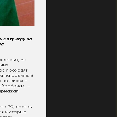
 в эту игру на
ла
хозяева, мы
чных
ас проходят
я на родине. В
л появился –
р Харбана», –
Гармажап
та РФ, состав
ния и старше