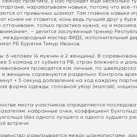
, сейчас практика, у нас пройдет еще несколько т
Алтаргане, нарабатываем навыки, потому что всё-
аются от привычных шахмат. Там главное навыки иг
мат конем не ставится, конь ведь лучший друг у буря
и оттачиваем, только практика нужна, ну и максим
внимания», – делится заслуженный тренер Республи
, международный мастер ФИДЕ, исполнительный д
мат РБ Бурятия Тимур Иванов.
: 6 человек (4 мужчин и 2 женщины). В соревнова
ее 5 команд от субъекта РФ, стран ближнего и дал
ревнования проводятся как личные, по швейцарской
ы и женщины соревнуются раздельно. Контроль вре
минут + 5 секунд добавления на ход каждому партн
ая форма одежды: головной убор (малгай), нацио
енстве места участников определяются последова
азателям: набранные очки, коэффициент Бухгольца
хгольца (без одного лучшего и одного худшего рез
ой встречи.
рвенство разыгрывается между шахматистами, заня