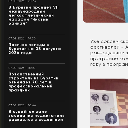
07.08.2026 | 20:33
В Бурятии пройдет VII
международный
легкоатлетический
марафон "Чистый
Байкал"
07.08.2026 | 19:30
Уже совсем ско
Прогноз погоды в
фестивалей - 
Бурятии на 08 августа
равнодушным ж
2026 года
программе каж
году в програм
07.08.2026 | 18:10
Потомственный
строитель из Бурятии
отмечает 70 лет и
профессиональный
праздник
07.08.2026 | 10:46
В судебном зале
заседания поджигатель
раскаялся в содеянном