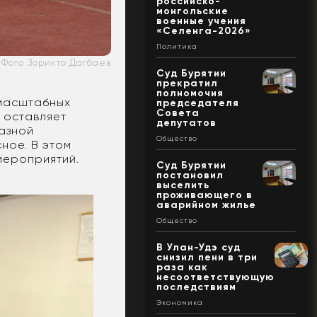
российско-
монгольские
военные учения
«Селенга-2026»
Политика
Фото Зорикто Дагбаев
Суд Бурятии
прекратил
полномочия
 масштабных
председателя
Совета
 оставляет
депутатов
азной
Общество
ное. В этом
 мероприятий.
Суд Бурятии
постановил
выселить
проживающего в
аварийном жилье
Общество
В Улан-Удэ суд
снизил пени в три
раза как
несоответствующую
последствиям
Экономика