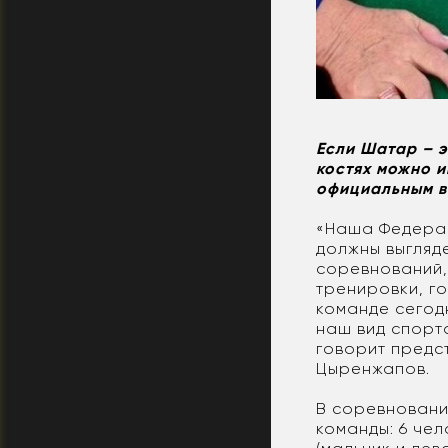
Если Шатар – э
костях можно и
официальным в
«Наша Федерац
должны выгляд
соревнований,
тренировки, го
команде сегодн
наш вид спорта
говорит предс
Цыренжапов.
В соревновани
команды: 6 чел