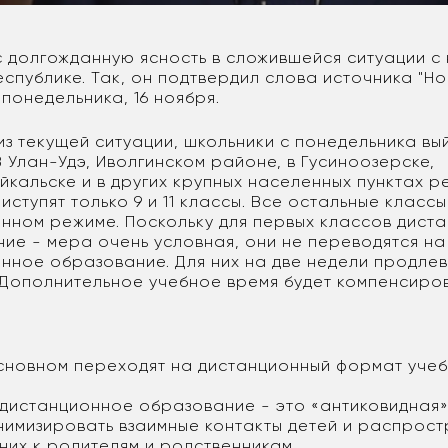
с долгожданную ясность в сложившейся ситуации 
спублике. Так, он подтвердил слова источника "Но
понедельника, 16 ноября.
из текущей ситуации, школьники с понедельника вы
 В Улан-Удэ, Иволгинском районе, в Гусиноозерске,
кальске и в других крупных населенных пунктах р
иступят только 9 и 11 классы. Все остальные классы
нном режиме. Поскольку для первых классов дист
ие - мера очень условная, они не переводятся на
нное образование. Для них на две недели продле
 Дополнительное учебное время будет компенсиров
основном переходят на дистанционный формат учеб
о дистанционное образование - это «антиковидная
нимизировать взаимные контакты детей и распрос
них к родителям и родственникам.