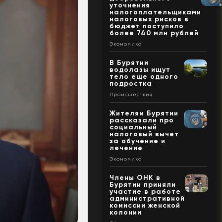
уточнения
налогоплательщиками
налоговых рисков в
бюджет поступило
более 740 млн рублей
Экономика
В Бурятии
водолазы ищут
тело еще одного
подростка
Происшествия
Жителям Бурятии
рассказали про
социальный
налоговый вычет
за обучение и
лечение
Экономика
Члены ОНК в
Бурятии приняли
участие в работе
административной
комиссии женской
колонии