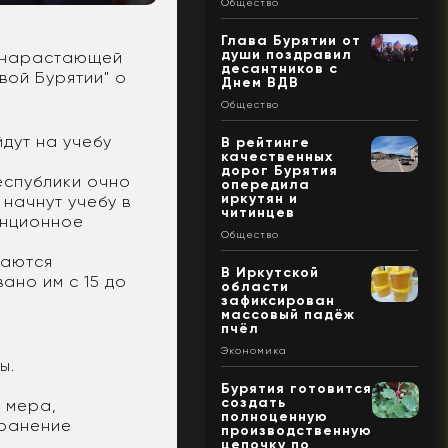
Общество
Глава Бурятии от
души поздравил
с нарастающей
десантников с
вой Бурятии" о
Днем ВДВ
Общество
йдут на учебу
В рейтинге
качественных
дорог Бурятия
еспублики очно
опередила
иркутян и
 начнут учебу в
читинцев
анционное
Общество
ваются
В Иркутской
ано им с 15 до
области
зафиксирован
массовый падёж
пчёл
Экономика
ы.
Бурятия готовится
создать
» мера,
полноценную
транение
производственную
цепочку по