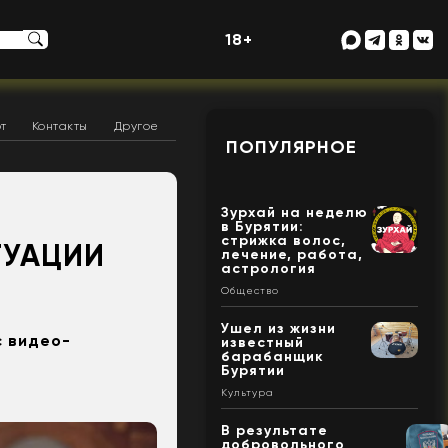
18+
т
Контакты
Другое
ПОПУЛЯРНОЕ
Зурхай на неделю
в Бурятии:
стрижка волос,
ТУАЦИИ
лечение, работа,
астрология
Общество
Ушел из жизни
с видео-
известный
барабанщик
Бурятии
Культура
В результате
добровольного