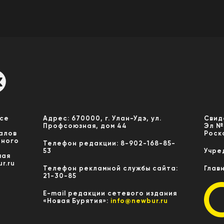
Все
Адрес: 670000, г. Улан-Удэ, ул.
Свид
Профсоюзная, дом 44
Эл №
алов
Роск
нного
Телефон редакции: 8-902-168-85-
53
Учре
мая
r.ru
Телефон рекламной службы сайта:
Глав
21-30-85
E-mail редакции сетевого издания
«Новая Бурятия»:
info@newbur.ru