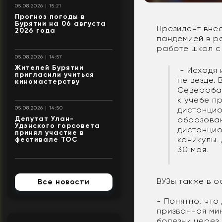
05.08.2026 | 15:21
Прогноз погоды в
Бурятии на 06 августа
Президент вне
2026 года
пандемией в ре
работе школ с 
05.08.2026 | 14:57
Жителей Бурятии
- Исходя 
пригласили учиться
не везде.
киномастерству
Северобай
к учебе пр
дистанцио
05.08.2026 | 14:50
Депутат Улан-
образован
Удэнского горсовета
дистанцио
принял участие в
каникулы.
фестивале ТОС
30 мая.
ВУЗы также в 
Все новости
- Понятно, чт
призванная ми
болезни через 