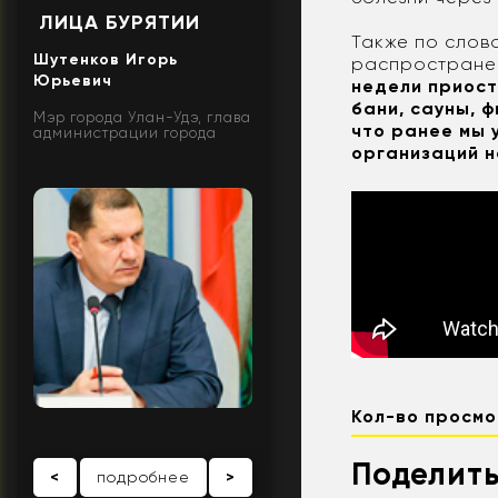
ЛИЦА БУРЯТИИ
Также по слов
Шутенков Игорь
распростране
Юрьевич
недели приост
бани, сауны, 
Мэр города Улан-Удэ, глава
что ранее мы 
администрации города
организаций 
Кол-во просмо
Поделить
<
подробнее
>