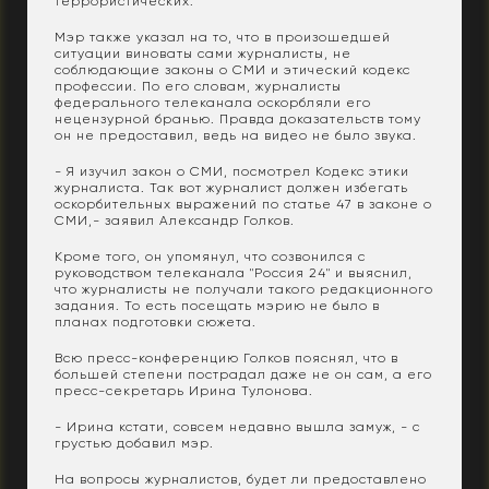
террористических.
Мэр также указал на то, что в произошедшей
ситуации виноваты сами журналисты, не
соблюдающие законы о СМИ и этический кодекс
профессии. По его словам, журналисты
федерального телеканала оскорбляли его
нецензурной бранью. Правда доказательств тому
он не предоставил, ведь на видео не было звука.
- Я изучил закон о СМИ, посмотрел Кодекс этики
журналиста. Так вот журналист должен избегать
оскорбительных выражений по статье 47 в законе о
СМИ,- заявил Александр Голков.
Кроме того, он упомянул, что созвонился с
руководством телеканала "Россия 24" и выяснил,
что журналисты не получали такого редакционного
задания. То есть посещать мэрию не было в
планах подготовки сюжета.
Всю пресс-конференцию Голков пояснял, что в
большей степени пострадал даже не он сам, а его
пресс-секретарь Ирина Тулонова.
- Ирина кстати, совсем недавно вышла замуж, - с
грустью добавил мэр.
На вопросы журналистов, будет ли предоставлено