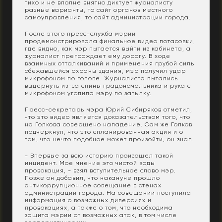
тихо и не вполне внятно диктует журналисту
разные варианты, то сайт органов местного
самоуправления, то сайт администрации города.
После этого пресс-служба мэрии
продемонстрировала финальное видео потасовки,
где видно, как мэр пытается выйти из кабинета, а
журналист преграждает ему дорогу. В ходе
взаимных отталкиваний и применения грубой силы
сбежавшейся охраны здания, мэр получил удар
микрофоном по голове. Журналиста пытались
выдернуть из-за спины градоначальника и рука с
микрофоном угодила мэру по затылку.
Пресс-секретарь мэра Юрий Сибиряков отметил,
что это видео является доказательством того, что
на Голкова совершено нападение. Сам же Голков
подчеркнул, что это спланированная акция и о
том, что нечто подобное может произойти, он знал.
- Впервые за всю историю произошел такой
инцидент. Мое мнение это чистой воды
провокация, - взял вступительное слово мэр.
Позже он добавил, что накануне прошло
антикоррупционное совещание в стенах
администрации города. На совещании поступила
информация о возможных диверсиях и
провокациях, а также о том, что необходима
защита мэрии от возможных атак, в том числе