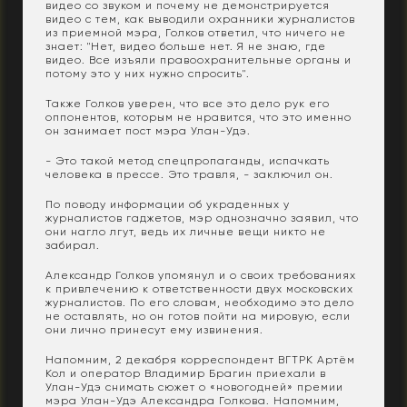
видео со звуком и почему не демонстрируется
видео с тем, как выводили охранники журналистов
из приемной мэра, Голков ответил, что ничего не
знает: "Нет, видео больше нет. Я не знаю, где
видео. Все изъяли правоохранительные органы и
потому это у них нужно спросить".
Также Голков уверен, что все это дело рук его
оппонентов, которым не нравится, что это именно
он занимает пост мэра Улан-Удэ.
- Это такой метод спецпропаганды, испачкать
человека в прессе. Это травля, - заключил он.
По поводу информации об украденных у
журналистов гаджетов, мэр однозначно заявил, что
они нагло лгут, ведь их личные вещи никто не
забирал.
Александр Голков упомянул и о своих требованиях
к привлечению к ответственности двух московских
журналистов. По его словам, необходимо это дело
не оставлять, но он готов пойти на мировую, если
они лично принесут ему извинения.
Напомним, 2 декабря корреспондент ВГТРК Артём
Кол и оператор Владимир Брагин приехали в
Улан-Удэ снимать сюжет о «новогодней» премии
мэра Улан-Удэ Александра Голкова. Напомним,