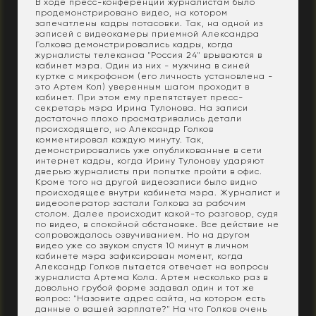
В ходе пресс-конференции журналистам было
продемонстрировано видео, на котором
запечатлены кадры потасовки. Так, на одной из
записей с видеокамеры приемной Александра
Голкова демонстрировались кадры, когда
журналисты телеканаа "Россия 24" врываются в
кабинет мэра. Один из них - мужчина в синей
куртке с микрофоном (его личность установлена -
это Артем Кол) уверенным шагом проходит в
кабинет. При этом ему препятствует пресс-
секретарь мэра Ирина Тулонова. На записи
достаточно плохо просматривались детали
происходящего, но Александр Голков
комментировал каждую минуту. Так,
демонстрировались уже опубликованные в сети
интернет кадры, когда Ирину Тулонову ударяют
дверью журналисты при попытке пройти в офис.
Кроме того на другой видеозаписи было видно
происходящее внутри кабинета мэра. Журналист и
видеооператор застали Голкова за рабочим
столом. Далее происходит какой-то разговор, судя
по видео, в спокойной обстановке. Все действие не
сопровождалось озвучиванием. Но на другом
видео уже со звуком спустя 10 минут в личном
кабинете мэра зафиксирован момент, когда
Александр Голков пытается отвечает на вопросы
журналиста Артема Кола. Артем несколько раз в
довольно грубой форме задавал один и тот же
вопрос: "Назовите адрес сайта, на котором есть
данные о вашей зарплате?" На что Голков очень