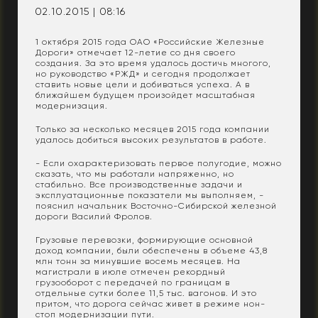
02.10.2015 | 08:16
1 октября 2015 года ОАО «Российские Железные
Дороги» отмечает 12-летие со дня своего
создания. За это время удалось достичь многого,
но руководство «РЖД» и сегодня продолжает
ставить новые цели и добиваться успеха. А в
ближайшем будущем произойдет масштабная
модернизация.
Только за несколько месяцев 2015 года компании
удалось добиться высоких результатов в работе.
- Если охарактеризовать первое полугодие, можно
сказать, что мы работали напряженно, но
стабильно. Все производственные задачи и
эксплуатационные показатели мы выполняем, -
пояснил начальник Восточно-Сибирской железной
дороги Василий Фролов.
Грузовые перевозки, формирующие основной
доход компании, были обеспечены в объеме 43,8
млн тонн за минувшие восемь месяцев. На
магистрали в июле отмечен рекордный
грузооборот с передачей по границам в
отдельные сутки более 11,5 тыс. вагонов. И это
притом, что дорога сейчас живет в режиме нон-
стоп модернизации пути.