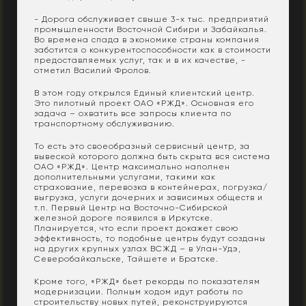
- Дорога обслуживает свыше 3-х тыс. предприятий
промышленности Восточной Сибири и Забайкалья.
Во времена спада в экономике страны компания
заботится о конкурентоспособности как в стоимости
предоставляемых услуг, так и в их качестве, -
отметил Василий Фролов.
В этом году открылся Единый клиентский центр.
Это пилотный проект ОАО «РЖД». Основная его
задача – охватить все запросы клиента по
транспортному обслуживанию.
То есть это своеобразный сервисный центр, за
вывеской которого должна быть скрыта вся система
ОАО «РЖД». Центр максимально наполнен
дополнительными услугами, такими как
страхование, перевозка в контейнерах, погрузка/
выгрузка, услуги дочерних и зависимых обществ и
т.п. Первый Центр на Восточно-Сибирской
железной дороге появился в Иркутске.
Планируется, что если проект докажет свою
эффективность, то подобные центры будут созданы
на других крупных узлах ВСЖД – в Улан-Удэ,
Северобайкальске, Тайшете и Братске.
Кроме того, «РЖД» бьет рекорды по показателям
модернизации. Полным ходом идут работы по
строительству новых путей, реконструируются