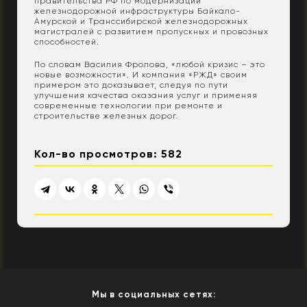
правительства РФ по модернизации
железнодорожной инфраструктуры Байкало-
Амурской и Транссибирской железнодорожных
магистралей с развитием пропускных и провозных
способностей.
По словам Василия Фролова, «любой кризис – это
новые возможности». И компания «РЖД» своим
примером это доказывает, следуя по пути
улучшения качества оказания услуг и применяя
современные технологии при ремонте и
строительстве железных дорог.
Кол-во просмотров: 582
Мы в социальных сетях: