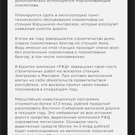
дополнительно используются подталкивающие
локомотивы.
Планируется сдать в эксплуатацию пункт
технического обслуживания локомотивов на
станции Коршуниха-Ангарская, который разгрузит
северный участок дороги.
В этом же году завершается строительство дома
отдыха локомотивных бригад на станции Зима.
Ведь именно на этой станции проходит смена всех
без исключения локомотивов и локомотивных
бригад, в том числе пассажирских.
В Бурятии компания «РЖД» завершает свою часть
строительных работ на вокзалах станций
Заиграево и Мысовая. При условии выполнения
взятых на себя обязательств правительством
республики, эти вокзалы примут своих первых
пассажиров в следующем году.
Масштабную инвестиционную программу
стоимостью более 47,3 млрд. рублей предстоит
реализовать Восточно-Сибирской железной дороге
в текущем году. Это небывалые за всю историю
дороги средства, выделенные компанией РЖД
наразвитие магистрали. Основная часть
выделенных средств (более 44,5 млрд рублей)
будет израсходована на выполнение поручений