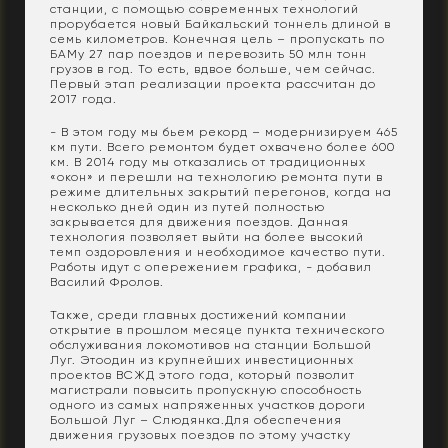
станции, с помощью современных технологий
прорубается новый Байкальский тоннель длиной в
семь километров. Конечная цель – пропускать по
БАМу 27 пар поездов и перевозить 50 млн тонн
грузов в год. То есть, вдвое больше, чем сейчас.
Первый этап реализации проекта рассчитан до
2017 года.
- В этом году мы бьем рекорд – модернизируем 465
км пути. Всего ремонтом будет охвачено более 600
км. В 2014 году мы отказались от традиционных
«окон» и перешли на технологию ремонта пути в
режиме длительных закрытий перегонов, когда на
несколько дней один из путей полностью
закрывается для движения поездов. Данная
технология позволяет выйти на более высокий
темп оздоровления и необходимое качество пути.
Работы идут с опережением графика, - добавил
Василий Фролов.
Также, среди главных достижений компании
открытие в прошлом месяце пункта технического
обслуживания локомотивов на станции Большой
Луг. Это
один из крупнейших инвестиционных
проектов ВСЖД этого года, который позволит
магистрали повысить пропускную способность
одного из самых напряженных участков дороги
Большой Луг – Слюдянка.
Для обеспечения
движения грузовых поездов по этому участку