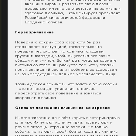
внешним видом. Проявляйте свою любовь
правильно, именно вы ответственны за жизнь и
здоровье любимца, - комментирует президент
Российской кинологической федерации
Владимир Голубев.
Перекармливание
Наверняка каждый собаковод хотя бы раз
сталкивался с ситуацией, когда только что
поевший пес смотрит на хозяина голодным
грустным взглядом, чтобы он угостил его своим
обедом или ужином. Всякий раз, когда вы кормите
питомца со стола, вы рискуете тем, что у собаки
появится лишний вес или проблемы со здоровьем
из-за неподходящей для нее человеческой пищи.
Хозяин должен понимать, что толстые бока собаки
– это не повод для умиления, а призыв
пересмотреть свое поведение и заняться
здоровьем любимца.
Отказ от посещения клиники из-за стресса
Многие животные не любят ходить в ветеринарную
клинику. Их пугают манипуляции, новые люди и
другие питомцы, странные запахи. Не только
собаки, но и люди, порой, боятся ходить в клинику.
Некоторые собаководы сознательно отказываются