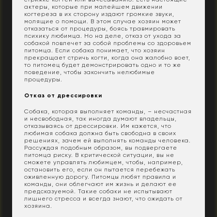
актеры, которые при малейшем движении
когтереза в их сторону издают громкие звуки,
молящие о помощи. В этом случае хозяин может
отказаться от процедуры, боясь травмировать
психику любимца. Но на деле, отказ от ухода за
собакой повлечет за собой проблемы со здоровьем
питомца. Если собака понимает, что хозяин
прекращает стричь когти, когда она жалобно воет,
то питомец будет демонстрировать одно и то же
поведение, чтобы закончить нелюбимые
процедуры.
Отказ от дрессировки
Собака, которая выполняет команды, – несчастная
и несвободная, так иногда думают владельцы,
отказываясь от дрессировки. Им кажется, что
любимая собака должна быть свободна в своих
решениях, зачем ей выполнять команды человека.
Рассуждая подобным образом, вы подвергаете
питомца риску. В критической ситуации, вы не
сможете управлять любимцем, чтобы, например,
остановить его, если он пытается перебежать
оживленную дорогу. Питомцы любят правила и
команды, они облегчают им жизнь и делают ее
предсказуемой. Такие собаки не испытывают
лишнего стресса и всегда знают, что ожидать от
хозяина.