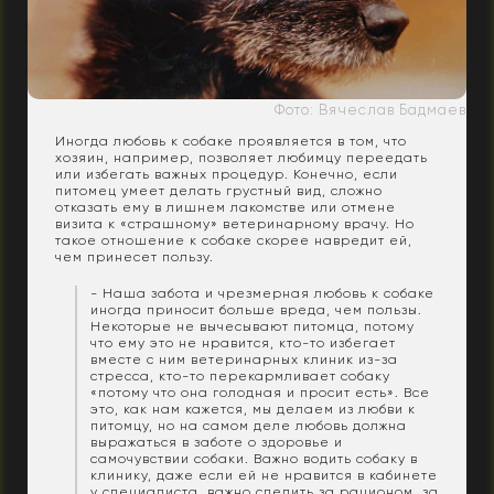
Фото: Вячеслав Бадмаев
Иногда любовь к собаке проявляется в том, что
хозяин, например, позволяет любимцу переедать
или избегать важных процедур. Конечно, если
питомец умеет делать грустный вид, сложно
отказать ему в лишнем лакомстве или отмене
визита к «страшному» ветеринарному врачу. Но
такое отношение к собаке скорее навредит ей,
чем принесет пользу.
- Наша забота и чрезмерная любовь к собаке
иногда приносит больше вреда, чем пользы.
Некоторые не вычесывают питомца, потому
что ему это не нравится, кто-то избегает
вместе с ним ветеринарных клиник из-за
стресса, кто-то перекармливает собаку
«потому что она голодная и просит есть». Все
это, как нам кажется, мы делаем из любви к
питомцу, но на самом деле любовь должна
выражаться в заботе о здоровье и
самочувствии собаки. Важно водить собаку в
клинику, даже если ей не нравится в кабинете
у специалиста, важно следить за рационом, за