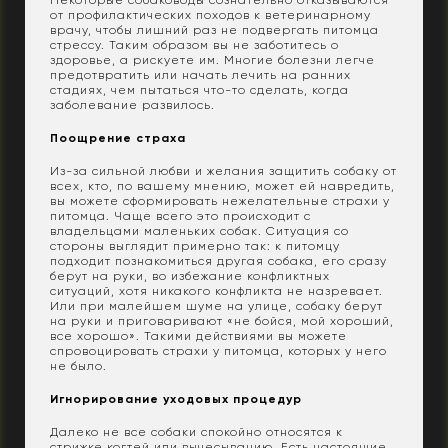
от профилактических походов к ветеринарному
врачу, чтобы лишний раз не подвергать питомца
стрессу. Таким образом вы не заботитесь о
здоровье, а рискуете им. Многие болезни легче
предотвратить или начать лечить на ранних
стадиях, чем пытаться что-то сделать, когда
заболевание развилось.
Поощрение страха
Из-за сильной любви и желания защитить собаку от
всех, кто, по вашему мнению, может ей навредить,
вы можете сформировать нежелательные страхи у
питомца. Чаще всего это происходит с
владельцами маленьких собак. Ситуация со
стороны выглядит примерно так: к питомцу
подходит познакомиться другая собака, его сразу
берут на руки, во избежание конфликтных
ситуаций, хотя никакого конфликта не назревает.
Или при малейшем шуме на улице, собаку берут
на руки и приговаривают «не бойся, мой хороший,
все хорошо». Такими действиями вы можете
спровоцировать страхи у питомца, которых у него
не было.
Игнорирование уходовых процедур
Далеко не все собаки спокойно относятся к
стрижке когтей или вычесыванию. Есть настоящие