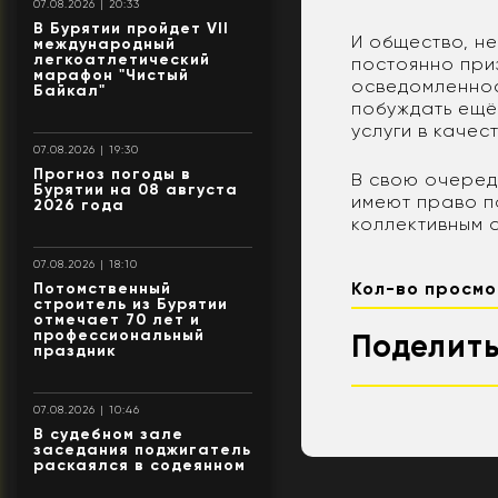
07.08.2026 | 20:33
В Бурятии пройдет VII
И общество, н
международный
легкоатлетический
постоянно при
марафон "Чистый
осведомленнос
Байкал"
побуждать ещё
услуги в качес
07.08.2026 | 19:30
Прогноз погоды в
В свою очеред
Бурятии на 08 августа
имеют право п
2026 года
коллективным 
07.08.2026 | 18:10
Кол-во просмо
Потомственный
строитель из Бурятии
отмечает 70 лет и
профессиональный
Поделить
праздник
07.08.2026 | 10:46
В судебном зале
заседания поджигатель
раскаялся в содеянном