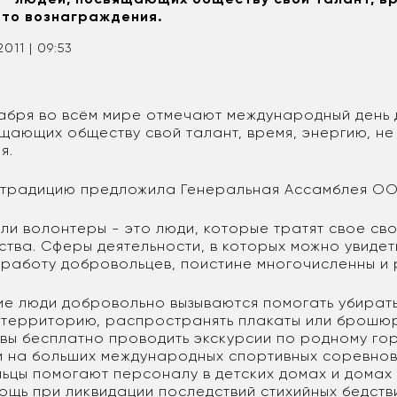
это вознаграждения.
2011 | 09:53
кабря во всём мире отмечают международный день
щающих обществу свой талант, время, энергию, не
я.
ту традицию предложила Генеральная Ассамблея ОО
ли волонтеры - это люди, которые тратят свое св
ства. Сферы деятельности, в которых можно увидет
 работу добровольцев, поистине многочисленны и
ие люди добровольно вызываются помогать убират
территорию, распространять плакаты или брошю
овы бесплатно проводить экскурсии по родному гор
 на больших международных спортивных соревнов
льцы помогают персоналу в детских домах и домах
ощь при ликвидации последствий стихийных бедств