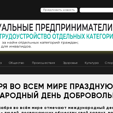
Предложить новость
ка
Общество
Происшествия
Здоровье
Культура
Спор
РЯ ВО ВСЕМ МИРЕ ПРАЗДНУЮ
АРОДНЫЙ ДЕНЬ ДОБРОВОЛЬ
кабря во всём мире отмечают международный де
- людей, посвящающих обществу свой талант, вр