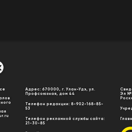
Все
Адрес: 670000, г. Улан-Удэ, ул.
Свид
Профсоюзная, дом 44
Эл №
алов
Роск
нного
Телефон редакции: 8-902-168-85-
53
Учре
мая
r.ru
Телефон рекламной службы сайта:
Глав
21-30-85