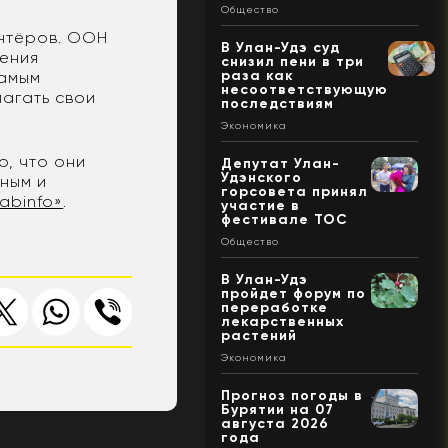
Общество
онтёров. ООН
В Улан-Удэ суд
шения
снизил пени в три
раза как
самым
несоответствующую
агать свои
последствиям
Экономика
, что они
Депутат Улан-
Удэнского
ным и
горсовета принял
abinfo»
.
участие в
фестивале ТОС
Общество
В Улан-Удэ
пройдет форум по
переработке
лекарственных
растений
Экономика
Прогноз погоды в
Бурятии на 07
августа 2026
года