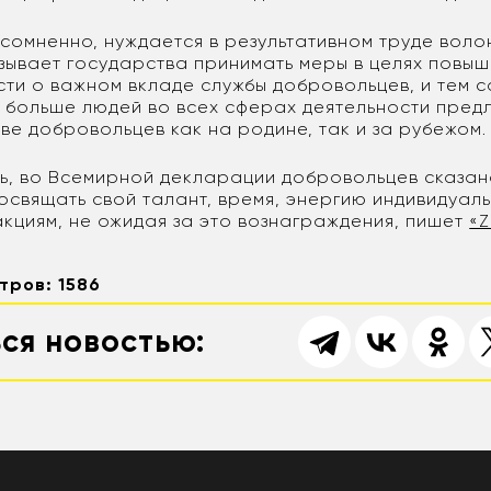
есомненно, нуждается в результативном труде вол
зывает государства принимать меры в целях повы
ти о важном вкладе службы добровольцев, и тем 
 больше людей во всех сферах деятельности предл
тве добровольцев как на родине, так и за рубежом.
ь, во Всемирной декларации добровольцев сказано
освящать свой талант, время, энергию индивидуаль
акциям, не ожидая за это вознаграждения, пишет
«Z
тров: 1586
ся новостью: