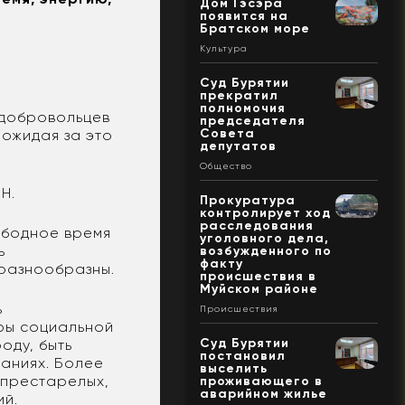
Дом Гэсэра
появится на
Братском море
Культура
Суд Бурятии
прекратил
полномочия
 добровольцев
председателя
Совета
 ожидая за это
депутатов
Общество
Н.
Прокуратура
контролирует ход
расследования
ободное время
уголовного дела,
ь
возбужденного по
факту
 разнообразны.
происшествия в
Муйском районе
ь
Происшествия
ры социальной
Суд Бурятии
оду, быть
постановил
аниях. Более
выселить
 престарелых,
проживающего в
аварийном жилье
ий.