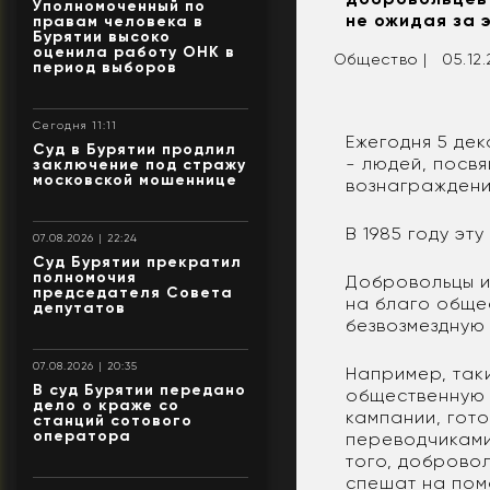
Уполномоченный по
не ожидая за 
правам человека в
Бурятии высоко
оценила работу ОНК в
Общество |
05.12.
период выборов
Сегодня 11:11
Ежегодня 5 де
Суд в Бурятии продлил
- людей, посвя
заключение под стражу
московской мошеннице
вознаграждени
В 1985 году э
07.08.2026 | 22:24
Суд Бурятии прекратил
полномочия
Добровольцы и
председателя Совета
на благо обще
депутатов
безвозмездную
07.08.2026 | 20:35
Например, так
В суд Бурятии передано
общественную 
дело о краже со
кампании, гот
станций сотового
оператора
переводчиками
того, доброво
спешат на пом