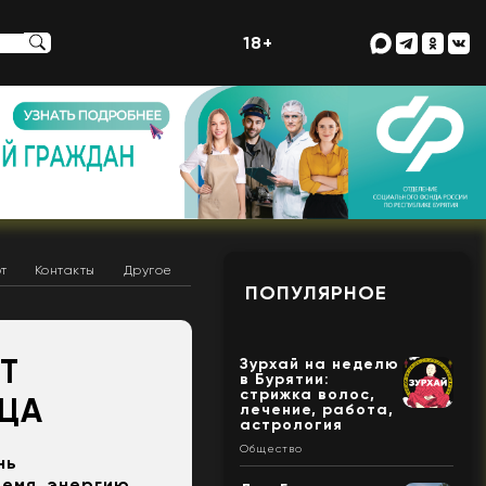
18+
т
Контакты
Другое
ПОПУЛЯРНОЕ
Т
Зурхай на неделю
в Бурятии:
стрижка волос,
ЦА
лечение, работа,
астрология
Общество
нь
емя, энергию,