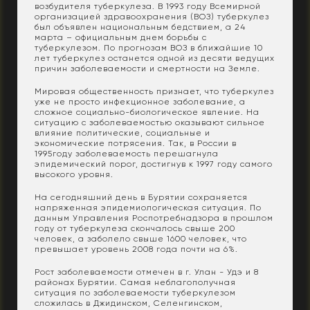
возбудителя туберкулеза. В 1993 году Всемирной
организацией здравоохранения (ВОЗ) туберкулез
был объявлен национальным бедствием, а 24
марта – официальным днем борьбы с
туберкулезом. По прогнозам ВОЗ в ближайшие 10
лет туберкулез останется одной из десяти ведущих
причин заболеваемости и смертности на Земле.
Мировая общественность признает, что туберкулез
уже не просто инфекционное заболевание, а
сложное социально-биологическое явление. На
ситуацию с заболеваемостью оказывают сильное
влияние политические, социальные и
экономические потрясения. Так, в России в
1995году заболеваемость перешагнула
эпидемический порог, достигнув к 1997 году самого
высокого уровня.
На сегодняшний день в Бурятии сохраняется
напряженная эпидемиологическая ситуация. По
данным Управления Роспотребнадзора в прошлом
году от туберкулеза скончалось свыше 200
человек, а заболело свыше 1600 человек, что
превышает уровень 2008 года почти на 6%.
Рост заболеваемости отмечен в г. Улан - Удэ и 8
районах Бурятии. Самая неблагополучная
ситуация по заболеваемости туберкулезом
сложилась в Джидинском, Селенгинском,