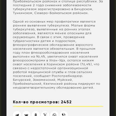
Прибайкальском районах и столице республики. За
последние 2 года снижение заболеваемости
туберкулезом зарегистрировано в Бичурском,
Тункинском, Северо-Байкальском районах.
Одной из основных мер профилактики является
раннее выявление туберкулеза. Малые формы
туберкулеза, выявленные на ранних этапах
заболевания, являются менее опасными для
окружающих. В связи с этим, проведение
тубдиагностики детям и подросткам,
флюорографическое обследование взрослого
населения является обязательным. В прошлом
году план флюорообследования населения
выполнен на 96,4%, увеличился охват населения
флюороосмотрами в Улан-Удэ, остался низким
охват населения в Хоринском районе (76,4%), что
связано с недостаточной организационной
работой медицинской службы и глав сельских
поселений, сообщает Роспотребнадзор.
Бичурский, Закаменский, Муйский,
Прибайкальский, Кяхтинский районы лидируют по
неудовлетворительному обследованию детей.
Кол-во просмотров: 2452