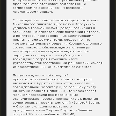
правительства этот совет, возглавляемый
зампредом по экономическим вопросам
Александром Чепиком.
С помощью этих специалистов отдела экономики
Минсельхоза адвокатам Дремову и Карпухиной
удалось с треском разбить доводы обвинения в
этой части. Из свидетельских показаний Петровой
и Ванчуговой, подтвержденных действующими
нормативными документами, следует то, что
«рекомендательные» решения Координационного
совета никакого обязывающего значения для
министерств не имеют, и все ведомства при
определении получателей субсидий на
возмещение затрат в конечном итоге
руководствуются собственными решениями, исходя
из представленных кандидатами документов.
Получается, что такой солидный
правительственный орган, членами которого
являются все бурятские министры, имеет лишь
совещательный характер и, по большому счету,
ничего не решает. Напомним, что через «совет
Чепика» проходили все резонансные
экономические проекты последних лет. Включая
сомнительные проекты компаний «Золотой Восток
– Сибирь» скандально известного
предпринимателя Сергея Паушка, «Великое
озеро» (ГРУ) из Челябинска, РАЛИК,