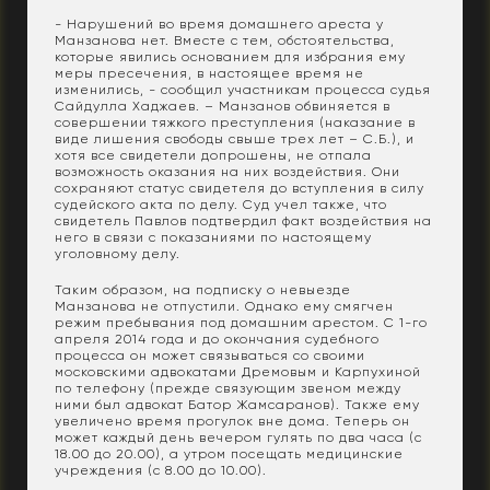
- Нарушений во время домашнего ареста у
Манзанова нет. Вместе с тем, обстоятельства,
которые явились основанием для избрания ему
меры пресечения, в настоящее время не
изменились, - сообщил участникам процесса судья
Сайдулла Хаджаев. – Манзанов обвиняется в
совершении тяжкого преступления (наказание в
виде лишения свободы свыше трех лет – С.Б.), и
хотя все свидетели допрошены, не отпала
возможность оказания на них воздействия. Они
сохраняют статус свидетеля до вступления в силу
судейского акта по делу. Суд учел также, что
свидетель Павлов подтвердил факт воздействия на
него в связи с показаниями по настоящему
уголовному делу.
Таким образом, на подписку о невыезде
Манзанова не отпустили. Однако ему смягчен
режим пребывания под домашним арестом. С 1-го
апреля 2014 года и до окончания судебного
процесса он может связываться со своими
московскими адвокатами Дремовым и Карпухиной
по телефону (прежде связующим звеном между
ними был адвокат Батор Жамсаранов). Также ему
увеличено время прогулок вне дома. Теперь он
может каждый день вечером гулять по два часа (с
18.00 до 20.00), а утром посещать медицинские
учреждения (с 8.00 до 10.00).