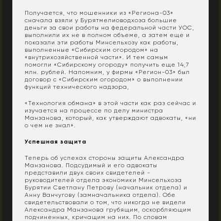
Получается, что мошенники из «Региона-03»
сначала взяли у Бурятмелиоводхоза большие
деньги за свои работы на федеральной части УОС,
выполнили их не в полном объеме, а затем еще и
показали эти работы Минсельхозу как работы,
выполненные «Сибирским огородом» на
«внутрихозяйственной части». И тем самым
помогли «Сибирскому огороду» получить еще 14,7
млн. рублей. Напомним, у фирмы «Регион-03» был
договор с «Сибирским огородом» о выполнении
функций технического надзора,
«Технология обмана» в этой части как раз сейчас и
изучается на процессе по делу министра
Манзанова, который, как утверждают адвокаты, «ни
о чем не знал».
Успешная защита
Теперь об успехах стороны защиты Александра
Манзанова. Подсудимый и его адвокаты
представили двух своих свидетелей -
руководителей отдела экономики Минсельхоза
Бурятии Светлану Петрову (начальник отдела) и
Анну Ванчугову (замначальника отдела). Обе
свидетельствовали о том, что никогда не видели
Александра Манзанова грубящим, оскорбляющим
подчиненных, кричащим на них. По словам