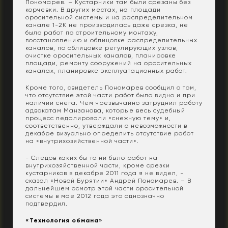
Пономарев. – Кустарники там были срезаны без
корчевки. В других местах, на площади
оросительной системы и на распределительном
канале 1-2К не производилась даже срезка, не
было работ по строительному монтажу,
восстановлению и облицовке распределительных
каналов, по облицовке регулирующих узлов,
очистке оросительных каналов, планировке
площади, ремонту сооружений на оросительных
каналах, планировке эксплуатационных работ.
Кроме того, свидетель Пономарев сообщил о том,
что отсутствие этой части работ было видно и при
наличии снега. Чем чрезвычайно затруднил работу
адвокатам Манзанова, которые весь судебный
процесс педалировали «снежную тему» и,
соответственно, утверждали о невозможности в
декабре визуально определить отсутствие работ
на «внутрихозяйственной части».
- Следов каких бы то ни было работ на
внутрихозяйственной части, кроме срезки
кустарников в декабре 2011 года я не видел, -
сказал «Новой Бурятии» Андрей Пономарев. – В
дальнейшем осмотр этой части оросительной
системы в мае 2012 года это однозначно
подтвердил.
«Технология обмана»