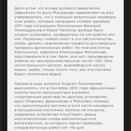
Дело в том, что в ходе допроса свидетелей
обвинения по делу Манзанова адвокатами не раз
утверждалось, что с помощью визуальных проверок
этих работ, которые проводили ноябре-декабре
2011 года сотрудники Минсельхоза Валерий
Нимацыренов и Юрий Пахомов, вообще было
сложно установить, проводились ли эти работы или
нет. Поскольку «лежал снег» и это обстоятельство,
якобы, делало невозможным провести достоверную
проверку выполненных работ. По мнению Елены
Карпухиной, адвоката Александра Манзанова,
удостовериться в том, были, или нет, произведены
работы на «внутрихозяйственной части» УОС (без
магистрального канала, водозаборной части),
можно, якобы, только после того, как эта система
будет наполнена водой.
Однако в ходе допроса Андрея Пономарева
выяснилось, что в сентябре 2012 года официальный
осмотр места происшествия в рамках
следственных действий по другому уголовному
делу (Павлова, Дворникова и Маслова) показал,
что оросительная система в этой части находится
в запущенном состоянии, каналы не очищены,
задвижные устройства отсутствуют, видны
многочисленные следы рассыпающегося
железобетона, из которого торчит арматура,
следов бетонных работ нет. На дне