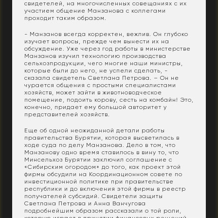
свидетелей, на многочисленных совещаниях с их
участием общение Манзанова с коллегами
проходит таким образом.
- Манзанов всегда корректен, вежлив. Он глубоко
изучает вопросы, прежде чем вынести их на
обсуждение. Уже через год работы в министерстве
Манзанов изучил технологию производства
сельхозпродукции, чего многие наши министры,
которые были до него, не успели сделать, -
сказала свидетель Светлана Петрова. – Он не
чурается общения с простыми специалистами
хозяйств, может зайти в животноводческое
помещение, подоить корову, сесть на комбайн! Это,
конечно, придает ему большой авторитет у
представителей хозяйств.
Еще об одной неожиданной детали работы
правительства Бурятии, которая высветилась в
ходе суда по делу Манзанова. Дело в том, что
Манзанову одно время ставилось в вину то, что
Минсельхоз Бурятии заключил соглашение с
«Сибирским огородом» до того, как проект этой
фирмы обсудили на Координационном совете по
инвестиционной политике при правительстве
республики и до включения этой фирмы в реестр
получателей субсидий. Свидетели защиты
Светлана Петрова и Анна Ванчугова
подробнейшим образом рассказали о той роли,
которую играет в принятии финансовых решений