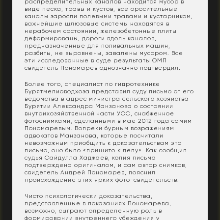
распределительных каналов находится мусор в
виде песка, травы и кустов, все оросительные
каналы заросли полевыми травами и кустарником,
важнейшие шлюзовые системы находятся в
нерабочем состоянии, железобетонные плиты
деформированы, дороги вдоль каналов,
предназначенные для поливальных машин,
разбиты, не выровнены, завалены мусором. Все
эти исследованные в суде результаты ОМП
свидетель Пономарев однозначно подтвердил.
Более того, специалист по гидротехнике
Бурятмелиоводхоза представил суду письмо от его
ведомства в адрес министра сельского хозяйства
Бурятии Александра Манзанова о состоянии
внутрихозяйственной части УОС, снабженное
фотоснимками, сделанными в мае 2012 года самим
Пономаревым. Вопреки бурным возражениям
адвокатов Манзанова, которые посчитали
невозможным приобщить к доказательствам это
письмо, оно было «пришито к делу». Как сообщил
судья Сайдулла Хаджаев, копия письма
подтверждена оригиналом, и сам автор снимков,
свидетель Андрей Пономарев, пояснил
происхождение этих ярких фото-свидетельств.
Чисто психологически доказательства,
представленные в показаниях Пономарева,
возможно, сыграют определенную роль в
формировании внутреннего убеждения у