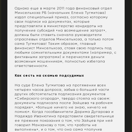
Однако еще в марте 2011 года финансовый отдел
Минсельхоза РБ (начальник Елена Тугмитова)
издал специальный приказ, согласно которому
свои подписи на документах, которые
представляли в министерство кандидаты на
получение субсидий «на возмещение затрат»,
должны были ставить сначала руководители
отраслевых отделов Минсельхоза, а только потом
сама Тугмитова! Таким образом, главный
финансист Минсельхоза, ставя свою подпись под
любыми сомнительными документами (например, с
фиктивными затратами) и перечисляя деньги
возможным мошенникам, полностью избегала
ответственности.
Как сесть на скамью подсудимых
На суде Елена Тугмитова на протяжении всех
четырех часов допроса, забыв о большей части
других обстоятельств подписания документов
«Сибирского огорода», твердо стояла на своем:
документы подписала после Зайцева «в рабочем
порядке», «больше ничего не знаю, ничего не
помню». Когда гособвинители Дарима Дугарова и
Надежда Иванютина представили свидетельнице
ее прежние показания о том, что Зайцев при ней
говорил Манзанову о том, что «работы не
выполнены», и о том, что она сама «получив