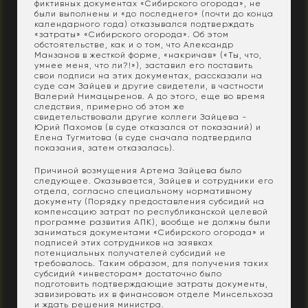
фиктивных документах «Сибирского огорода», не
были выполнены и «до последнего» (почти до конца
календарного года) отказывался подтверждать
«затраты» «Сибирского огорода». Об этом
обстоятельстве, как и о том, что Александр
Манзанов в жесткой форме, «накричав» («Ты, что,
умнее меня, что ли?!»), заставил его поставить
свои подписи на этих документах, рассказали на
суде сам Зайцев и другие свидетели, в частности
Валерий Нимацыренов. А до этого, еще во время
следствия, примерно об этом же
свидетельствовали другие коллеги Зайцева -
Юрий Пахомов (в суде отказался от показаний) и
Елена Тугмитова (в суде сначала подтвердила
показания, затем отказалась).
Причиной возмущения Артема Зайцева было
следующее. Оказывается, Зайцев и сотрудники его
отдела, согласно специальному нормативному
документу (Порядку предоставления субсидий на
компенсацию затрат по республиканской целевой
программе развития АПК), вообще не должны были
заниматься документами «Сибирского огорода» и
подписей этих сотрудников на заявках
потенциальных получателей субсидий не
требовалось. Таким образом, для получения таких
субсидий «инвесторам» достаточно было
подготовить подтверждающие затраты документы,
завизировать их в финансовом отделе Минсельхоза
и ждать решения министра.