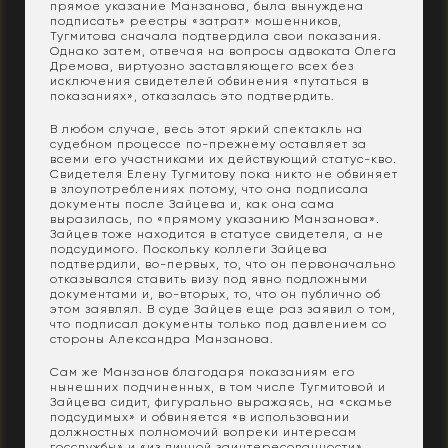
прямое указание Манзанова, была вынуждена
подписать» реестры «затрат» мошенников,
Тугмитова сначала подтвердила свои показания.
Однако затем, отвечая на вопросы адвоката Олега
Дремова, виртуозно заставляющего всех без
исключения свидетелей обвинения «путаться в
показаниях», отказалась это подтвердить.
В любом случае, весь этот яркий спектакль на
судебном процессе по-прежнему оставляет за
всеми его участниками их действующий статус-кво.
Свидетеля Елену Тугмитову пока никто не обвиняет
в злоупотреблениях потому, что она подписала
документы после Зайцева и, как она сама
выразилась, по «прямому указанию Манзанова».
Зайцев тоже находится в статусе свидетеля, а не
подсудимого. Поскольку коллеги Зайцева
подтвердили, во-первых, то, что он первоначально
отказывался ставить визу под явно подложными
документами и, во-вторых, то, что он публично об
этом заявлял. В суде Зайцев еще раз заявил о том,
что подписал документы только под давлением со
стороны Александра Манзанова.
Сам же Манзанов благодаря показаниям его
нынешних подчиненных, в том числе Тугмитовой и
Зайцева сидит, фигурально выражаясь, на «скамье
подсудимых» и обвиняется «в использовании
должностных полномочий вопреки интересам
госслужбы» и «из личной заинтересованности».