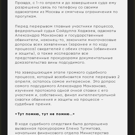
Правда, с 1-го апреля и до завершения суда ему
разрешена связь по телефону со своими
адвокатами из Москвы и смягчены ограничения по
прогулкам.
Перед перерывом главные участники процесса,
федеральный судья Сайдулла Хаджаев, адвокаты
Александра Манзанова и государственные
обвинители, наконец-то, закончили многочасовые
допросы всех заявленных (заранее и по ходу
процесса) свидетелей с обеих сторон (обвинения
и защиты), а также исследовали все
представленные прокурорами документальные
доказательства вины подсудимого.
На завершающем этапе громкого судебного
процесса, который возобновится после перерыва 2
апреля, осталось самое интересное. Это допрос
самого подсудимого Александра Манзанова,
изучение протокола одной очной ставки с его
участием и, собственно, финал интеллектуальной
схватки обвинения и защиты на процессе –
судебные прения.
«Тут помню, тут не помню…»
В ходе судебного следствия была допрошена
вызванная прокурорами Елена Тугмитова,
начальник финансового отдела Министерства