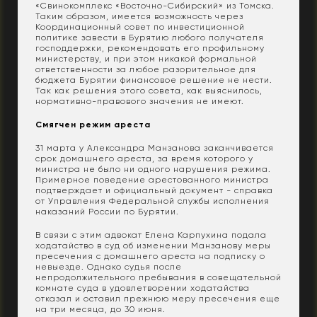
«Свинокомплекс «Восточно-Сибирский» из Томска.
Таким образом, имеется возможность через
Координационный совет по инвестиционной
политике завести в Бурятию любого получателя
господдержки, рекомендовать его профильному
министерству, и при этом никакой формальной
ответственности за любое разорительное для
бюджета Бурятии финансовое решение не нести.
Так как решения этого совета, как выяснилось,
нормативно-правового значения не имеют.
Смягчен режим ареста
31 марта у Александра Манзанова заканчивается
срок домашнего ареста, за время которого у
министра не было ни одного нарушения режима.
Примерное поведение арестованного министра
подтверждает и официальный документ - справка
от Управления Федеральной службы исполнения
наказаний России по Бурятии.
В связи с этим адвокат Елена Карпухина подала
ходатайство в суд об изменении Манзанову меры
пресечения с домашнего ареста на подписку о
невыезде. Однако судья после
непродолжительного пребывания в совещательной
комнате суда в удовлетворении ходатайства
отказал и оставил прежнюю меру пресечения еще
на три месяца, до 30 июня.