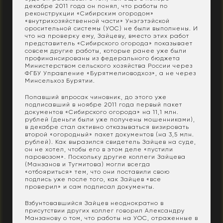
декабре 2011 года он понял, что работы по
реконструкции «Сибирским огородом»
«внутрихозяйственной части» Унэгэтэйской
оросительной системы (УОС) не были выполнены. И
что на проверку ему, Зайцеву, вместо этих работ
представитель «Сибирского огорода» показывает
совсем другие работы, которые ранее уже были
профинансированы из федерального бюджета
Министерством сельского хозяйства России через
ФГБУ Управление «Бурятмелиоводхоз», а не через
Минсельхоз Бурятии.
Попавший впросак чиновник, до этого уже
подписавший в ноябре 2011 года первый пакет
документов «Сибирского огорода» на 11,1 млн.
рублей (деньги были уже получены мошенниками),
в декабре стал активно отказываться визировать
второй «огородный» пакет документов (на 3,5 млн.
рублей). Как выразился свидетель Зайцев на суде,
он не хотел, чтобы его в этом деле «пустили
паровозом». Поскольку другие коллеги Зайцева
(Манзанов и Тугмитова) могли всегда
«отбояриться» тем, что они поставили свою
подпись уже после того, как Зайцев «все
проверил» и сам подписал документы.
Взбунтовавшийся Зайцев неоднократно в
присутствии других коллег говорил Александру
Манзанову о том, что работы на УОС, отраженные в