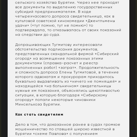
сельского хозяйства Бурятии. Через нее проходят
все документы по выделению государственных
субсидий предпринимателям. В ходе
четырехчасового допроса свидетельница, как в
культовой советской кинокомедии «Джентльмены
удачи» («тут помню, тут не помню») то
подтверждала, то отказывалась от своих показаний
на следствии до суда.
Допрашивающих Тугмитову интересовали
обстоятельства подписания документов,
представленных скандальной фирмой «Сибирский
огород» на возмещение показанных этими
документами (справка-расчет и реестр
выполненных работ) «затрат». Продолжительность
и сложность допроса Елены Тугмитовой, в течение
которого адвокатам и прокурорам приходилось
буквально выдавливать из «ничего не помнящей» и
находящейся «на больничном» свидетельницы
нужные им показания, объяснялись щекотливостью
ситуации, в которую благодаря «Сибирскому
огороду» попали некоторые чиновники
Минсельхоза Бурятии.
Как стать свидетелем
Дело в том, что доказанное ранее в судах громкое
мошенничество по ставшей широко известной в
Бурятии «схеме Павлова» с получением