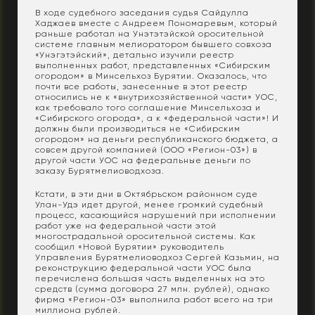
В ходе судебного заседания судья Сайдулла
Хаджаев вместе с Андреем Пономаревым, который
раньше работал на Унэтэтэйской оросительной
системе главным мелиоратором бывшего совхоза
«Унэгэтэйский», детально изучили реестр
выполненных работ, представленных «Сибирским
огородом» в Минсельхоз Бурятии. Оказалось, что
почти все работы, занесенные в этот реестр
относились не к «внутрихозяйственной части» УОС,
как требовало того соглашение Минсельхоза и
«Сибирского огорода», а к «федеральной части»! И
должны были производиться не «Сибирским
огородом» на деньги республиканского бюджета, а
совсем другой компанией (ООО «Регион-03») в
другой части УОС на федеральные деньги по
заказу Бурятмелиоводхоза.
Кстати, в эти дни в Октябрьском районном суде
Улан-Удэ идет другой, менее громкий судебный
процесс, касающийся нарушений при исполнении
работ уже на федеральной части этой
многострадальной оросительной системы. Как
сообщил «Новой Бурятии» руководитель
Управления Бурятмелиоводхоз Сергей Казьмин, на
реконструкцию федеральной части УОС была
перечислена большая часть выделенных на это
средств (сумма договора 27 млн. рублей), однако
фирма «Регион-03» выполнила работ всего на три
миллиона рублей.