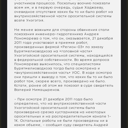
участников процесса. Поскольку воочию показали
всем им, и в первую очередь, судье Хаджаеву,
очевидное отсутствие каких бы то ни было работ на
внутрихозяйственной части оросительной системы
возле Унэгэтэя.
Не менее важными для стороны обвинения стали
показания инженера-гидротехника Андрея
Пономарева о том, что он, оказывается, 21 декабря
2011 года участвовал в приемке работ,
произведенных фирмой «Регион-03» по заказу
Бурятмелиоводхоза на «головной части»
Унэгэтэйской оросительной системы, находящейся
в федеральной собственности. Во время допроса
Пономарева выяснилось, что специалистами
Бурятмелиоводхоза тогда была осмотрена и
«внутрихозяйственная часть» УОС. В ходе осмотра
они пришли к выводу о том, что каких бы то ни было
работ там, скорее всего, произведено не было.
Кстати, ранее об этом же показал в суде свидетель
Валерий Нимацыренов.
- При осмотре 21 декабря 2011 года было
определено, что на внутрихозяйственной части
Унэгэтэйской оросительной системы была
произведена срезка кустарников на некоторых
оросительных и на распределительном канале 1-
1К. Остальные работы не были произведены ни в
каком объеме, - сообщил суду свидетель Андрей