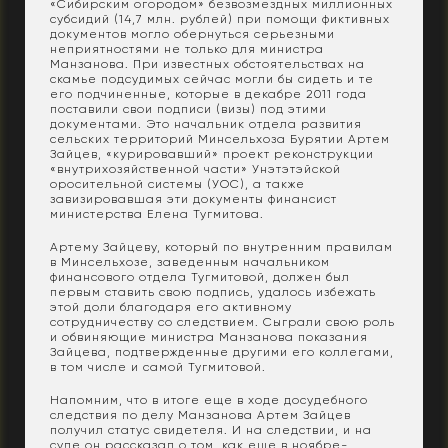
«Сибирским огородом» безвозмездных миллионных
субсидий (14,7 млн. рублей) при помощи фиктивных
документов могло обернуться серьезными
неприятностями не только для министра
Манзанова. При известных обстоятельствах на
скамье подсудимых сейчас могли бы сидеть и те
его подчиненные, которые в декабре 2011 года
поставили свои подписи (визы) под этими
документами. Это начальник отдела развития
сельских территорий Минсельхоза Бурятии Артем
Зайцев, «курировавший» проект реконструкции
«внутрихозяйственной части» Унэтэтэйской
оросительной системы (УОС), а также
завизировавшая эти документы финансист
министерства Елена Тугмитова.
Артему Зайцеву, который по внутренним правилам
в Минсельхозе, заведенным начальником
финансового отдела Тугмитовой, должен был
первым ставить свою подпись, удалось избежать
этой доли благодаря его активному
сотрудничеству со следствием. Сыграли свою роль
и обвиняющие министра Манзанова показания
Зайцева, подтвержденные другими его коллегами,
в том числе и самой Тугмитовой.
Напомним, что в итоге еще в ходе досудебного
следствия по делу Манзанова Артем Зайцев
получил статус свидетеля. И на следствии, и на
суде он рассказал о том, как еще в ноябре-