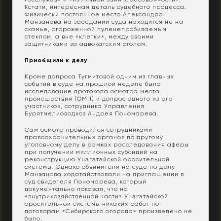
Кстати, интересная деталь судебного процесса.
Физически постоянное место Александра
Манзанова на заседании суда находится не на
скамье, огороженной пуленепробиваемым
стеклом, а вне «клетки», между своими
защитниками за адвокатским столом.
Приобщили к делу
Кроме допроса Тугмитовой одним из главных
событий в суде на прошлой неделе было
исследование протокола осмотра места
происшествия (ОМП) и допрос одного из его
участников, сотрудника Управления
Бурятмелиоводхоз Андрея Пономарева.
Сам осмотр проводился сотрудниками
правоохранительных органов по другому
уголовному делу в рамках расследования аферы
при получении миллионных субсидий на
реконструкцию Унэгэтэйской оросительной
системы. Однако обвинители на суде по делу
Манзанова ходатайствовали на приглашении в
суд свидетеля Пономарева, который
документально показал, что на
«внутрихозяйственной части» Унэгэтэйской
оросительной системы никаких работ по
договорам «Сибирского огорода» произведено не
было.