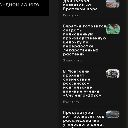
Дом Гэсэра
андном зачете
появится на
Братском море
о
Культура
Бурятия готовится
создать
полноценную
производственную
цепочку по
переработке
лекарственных
растений
Экономика
В Монголии
проходят
совместные
российско-
монгольские
военные учения
«Селенга-2026»
Политика
Прокуратура
контролирует ход
расследования
уголовного дела,