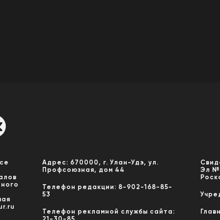
Все
Адрес: 670000, г. Улан-Удэ, ул.
Свид
Профсоюзная, дом 44
Эл №
алов
Роск
нного
Телефон редакции: 8-902-168-85-
53
Учре
мая
r.ru
Телефон рекламной службы сайта:
Глав
21-30-85