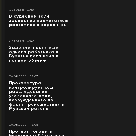
Сегодня 10:46
В судебном зале
заседания поджигатель
раскаялся в содеянном
Сегодня 10:42
Задолженность еще
одного работника в
Бурятии погашена в
полном объеме
06.08.2026 | 19:07
Прокуратура
контролирует ход
расследования
уголовного дела,
возбужденного по
факту происшествия в
Муйском районе
06.08.2026 | 16:05
Прогноз погоды в
Бурятии на 07 августа