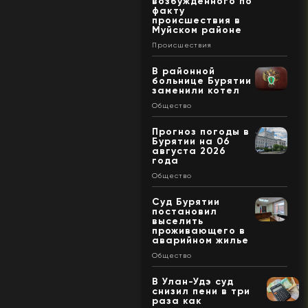
возбужденного по
факту
происшествия в
Муйском районе
Происшествия
В районной
больнице Бурятии
заменили котел
Общество
Прогноз погоды в
Бурятии на 06
августа 2026
года
Общество
Суд Бурятии
постановил
выселить
проживающего в
аварийном жилье
Общество
В Улан-Удэ суд
снизил пени в три
раза как