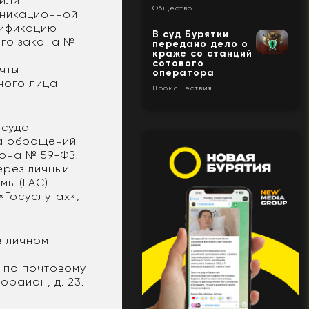
или
Общество
уникационной
тификацию
В суд Бурятии
ого закона №
передано дело о
краже со станций
сотового
чты
оператора
ного лица
Происшествия
 суда
ма обращений
она № 59-ФЗ.
ерез личный
мы (ГАС)
«Госуслугах»,
в личном
 по почтовому
орайон, д. 23.