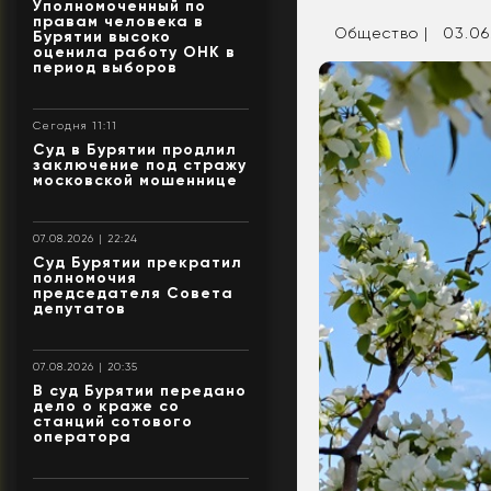
Уполномоченный по
правам человека в
Общество |
03.06
Бурятии высоко
оценила работу ОНК в
период выборов
Сегодня 11:11
Суд в Бурятии продлил
заключение под стражу
московской мошеннице
07.08.2026 | 22:24
Суд Бурятии прекратил
полномочия
председателя Совета
депутатов
07.08.2026 | 20:35
В суд Бурятии передано
дело о краже со
станций сотового
оператора