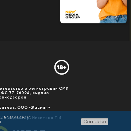
етельство о регистрации СМИ
 ФС 77-76094, выдано
омнадзором
дитель: ООО «Жасмин»
одтверждаете
ный редактор: Никитина Т.И.
и
Согласен