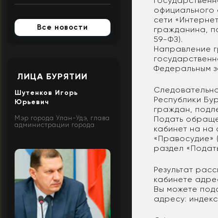
государственн
официального 
сети «Интерне
Все новости
гражданина, п
59-ФЗ).
Направление г
государственн
Федеральным з
ЛИЦА БУРЯТИИ
Следовательно
Шутенков Игорь
Республики Бу
Юрьевич
граждан, подл
Мэр города Улан-Удэ, глава
Подать обраще
администрации города
кабинет на на
«Правосудие» 
раздел «Подат
Результат расс
кабинете адре
Вы можете под
адресу: индекс 