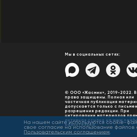
Мы в социальных сетях:
© ООО «Жасмин», 2019-2022. 
права защищены. Полная или
частичная публикация матери
допускается только с письме
разрешения редакции. При
цитировании материалов пря
активная ссылка на www.newbu
На нашем сайте используются cookie-фай
обязательна.
свое согласие на использование файлов 
Пользовательским соглашением
.