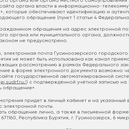
ого органа или органа местного самоуправления 
сайта органа власти в информационно-телекомм
т», которые обеспечивают идентификацию и аутен
одающего обращение (пункт 1 статьи 4 Федеральн
ражданином обращения на адрес электронной по
ого органа или муниципального органа, должност
аконом не предусмотрено.
, электронная почта Гусиноозерского городского
рятия не может быть использована как канал прие
ежащих рассмотрению в рамках Федерального зак
ние в форме электронного документа возможно ч
 сайте государственной автоматизированной систе
(
ej.sudrf.ru/
) с подтверждённой учётной записью на 
ь обращение».
мотрения придет в личный кабинет и на указанный 
с электронной почты.
ать обращение лично, а также в письменной форме
671160, Республика Бурятия, г. Гусиноозерск, 6 микр