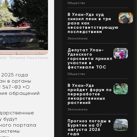
Общество
В Улан-Удэ суд
снизил пени в три
раза как
несоответствующую
последствиям
Экономика
Депутат Улан-
Удэнского
ото: Татьяна Никитина
горсовета принял
участие в
фестивале ТОС
 2025 года
Общество
ан в органы
В Улан-Удэ
№ 547-ФЗ «О
пройдет форум по
ения обращений
переработке
лекарственных
растений
Экономика
ударственные
 будут
Прогноз погоды в
иного портала
Бурятии на 07
августа 2026
системы
года