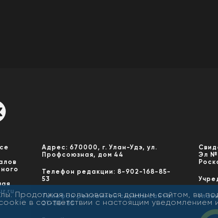
Все
Адрес: 670000, г. Улан-Удэ, ул.
Свид
Профсоюзная, дом 44
Эл №
алов
Роск
нного
Телефон редакции: 8-902-168-85-
53
Учре
мая
r.ru
лы. Продолжая пользоваться данным сайтом, вы п
Телефон рекламной службы сайта:
Глав
cookie в соответствии с настоящим уведомлением 
21-30-85