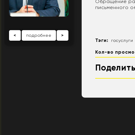
Обращение рас
письменного о
<
подробнее
>
Тэги:
госуслуги
Кол-во просмо
Поделить