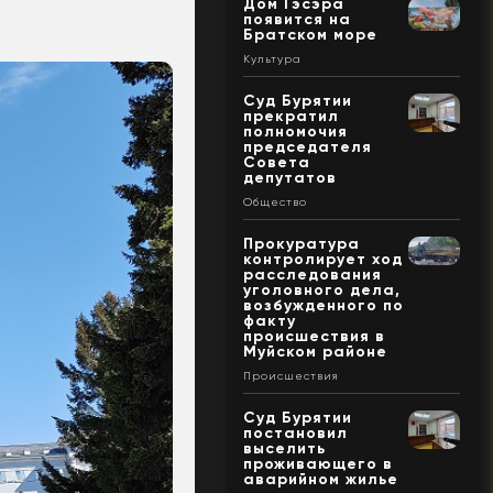
Дом Гэсэра
появится на
Братском море
Культура
Суд Бурятии
прекратил
полномочия
председателя
Совета
депутатов
Общество
Прокуратура
контролирует ход
расследования
уголовного дела,
возбужденного по
факту
происшествия в
Муйском районе
Происшествия
Суд Бурятии
постановил
выселить
проживающего в
аварийном жилье