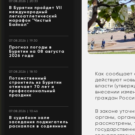
07.08.2026 | 20:33
В Бурятии пройдет VII
международный
легкоатлетический
марафон "Чистый
Байкал"
07.08.2026 | 19:30
Прогноз погоды в
Бурятии на 08 августа
2026 года
07.08.2026 | 18:10
Как сообщает 
Потомственный
действуют нов
строитель из Бурятии
власти (утвер
отмечает 70 лет и
профессиональный
внесении изме
праздник
граждан Росси
В законе уточ
07.08.2026 | 10:46
органы, орган
В судебном зале
заседания поджигатель
рассмотрены, 
раскаялся в содеянном
государственн