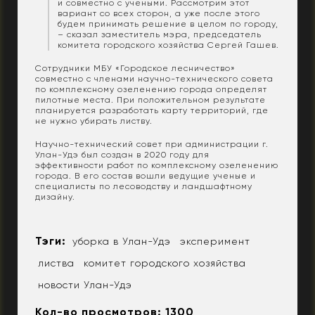
и совместно с учеными. Рассмотрим этот
вариант со всех сторон, а уже после этого
будем принимать решение в целом по городу,
– сказал заместитель мэра, председатель
комитета городского хозяйства Сергей Гашев.
Сотрудники МБУ «Городское лесничество»
совместно с членами научно-технического совета
по комплексному озеленению города определят
пилотные места. При положительном результате
планируется разработать карту территорий, где
не нужно убирать листву.
Научно-технический совет при администрации г.
Улан-Удэ был создан в 2020 году для
эффективности работ по комплексному озеленению
города. В его состав вошли ведущие ученые и
специалисты по лесоводству и ландшафтному
дизайну.
Тэги:
уборка в Улан-Удэ
эксперимент
листва
комитет городского хозяйства
новости Улан-Удэ
Кол-во просмотров: 1300