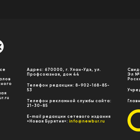
Все
Адрес: 670000, г. Улан-Удэ, ул.
Свид
Профсоюзная, дом 44
Эл №
алов
Роск
нного
Телефон редакции: 8-902-168-85-
53
Учре
мая
r.ru
Телефон рекламной службы сайта:
Глав
21-30-85
E-mail редакции сетевого издания
«Новая Бурятия»:
info@newbur.ru