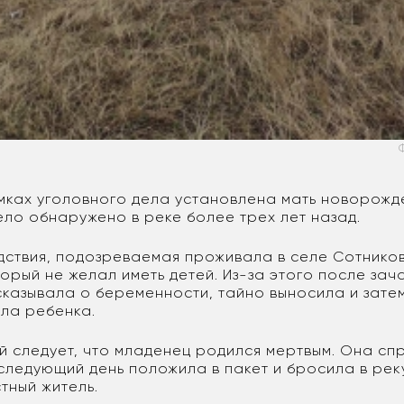
амках уголовного дела установлена мать новорож
тело обнаружено в реке более трех лет назад.
дствия, подозреваемая проживала в селе Сотнико
орый не желал иметь детей. Из-за этого после за
сказывала о беременности, тайно выносила и зате
ила ребенка.
й следует, что младенец родился мертвым. Она сп
следующий день положила в пакет и бросила в рек
тный житель.