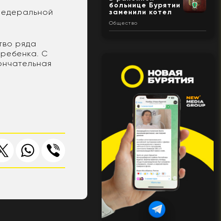
больнице Бурятии
 федеральной
заменили котел
Общество
тво ряда
 ребенка. С
ончательная