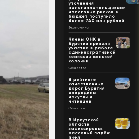
уточнения
налогоплательщиками
налоговых рисков в
бюджет поступило
более 740 млн рублей
Экономика
Члены ОНК в
Бурятии приняли
участие в работе
административной
комиссии женской
колонии
Общество
В рейтинге
качественных
дорог Бурятия
опередила
иркутян и
читинцев
Общество
В Иркутской
области
зафиксирован
массовый падёж
пчёл