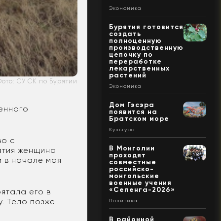
Экономика
Бурятия готовится
создать
полноценную
производственную
цепочку по
переработке
лекарственных
растений
Фото: СУ СК по Бурятии
Экономика
Дом Гэсэра
денного
появится на
Братском море
Культура
во с
В Монголии
чатия женщина
проходят
м в начале мая
совместные
российско-
монгольские
военные учения
«Селенга-2026»
рятала его в
у. Тело позже
Политика
В районной