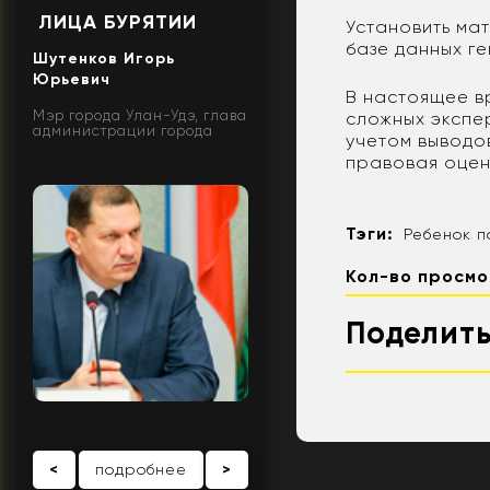
ЛИЦА БУРЯТИИ
Установить ма
базе данных г
Шутенков Игорь
Юрьевич
В настоящее в
Мэр города Улан-Удэ, глава
сложных экспе
администрации города
учетом выводо
правовая оцен
Тэги:
Ребенок п
Кол-во просмо
Поделить
<
подробнее
>