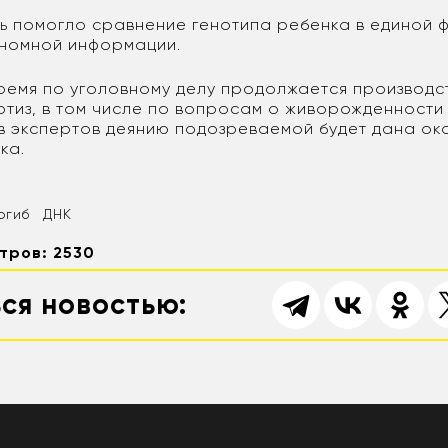
ть помогло сравнение генотипа ребенка в единой
еномной информации.
ремя по уголовному делу продолжается производс
ртиз, в том числе по вопросам о живорожденности
в экспертов деянию подозреваемой будет дана ок
ка.
огиб
ДНК
тров: 2530
ся новостью: