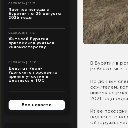
05.08.2026 | 15:21
Прогноз погоды в
Бурятии на 06 августа
2026 года
05.08.2026 | 14:57
Жителей Бурятии
пригласили учиться
киномастерству
В Бурятии в р
05.08.2026 | 14:50
ребенка, чье 
Депутат Улан-
Удэнского горсовета
принял участие в
фестивале ТОС
По данным сле
сожителем, кот
никому не рас
2021 года род
Все новости
Из ее показани
подполе, а на 
обнаружил мес