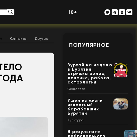
18+
т
Контакты
Другое
ПОПУЛЯРНОЕ
ТЕЛО
Зурхай на неделю
в Бурятии:
стрижка волос,
 ГОДА
лечение, работа,
астрология
Общество
Ушел из жизни
известный
барабанщик
Бурятии
Культура
В результате
добровольного