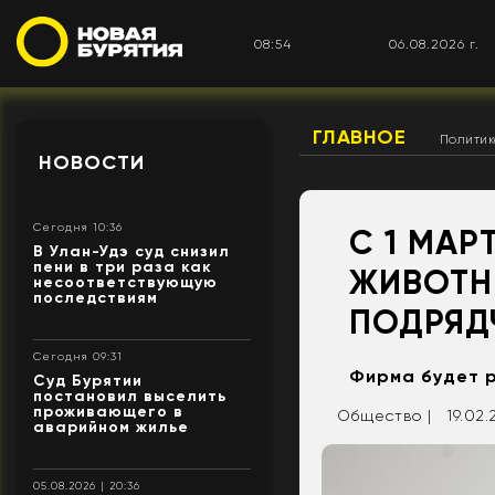
08:54
06.08.2026 г.
ГЛАВНОЕ
Полити
НОВОСТИ
Сегодня 10:36
С 1 МАР
В Улан-Удэ суд снизил
пени в три раза как
ЖИВОТН
несоответствующую
последствиям
ПОДРЯД
Сегодня 09:31
Фирма будет р
Суд Бурятии
постановил выселить
проживающего в
Общество |
19.02.
аварийном жилье
05.08.2026 | 20:36