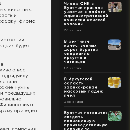
О
Члены ОНК в
Бурятии приняли
ых животных.
участие в работе
овать и
административной
комиссии женской
ю собаку фирма
колонии
Общество
нистрации
В рейтинге
ядчик будет
качественных
дорог Бурятия
опередила
иркутян и
читинцев
 в
Общество
еживаю все
подрядчику.
В Иркутской
ъяснили
области
какие нужны
зафиксирован
массовый падёж
ки предыдущих
пчёл
равильно
Экономика
 Филипповича,
сразу приведет
Бурятия готовится
создать
полноценную
производственную
ева, компания
цепочку по