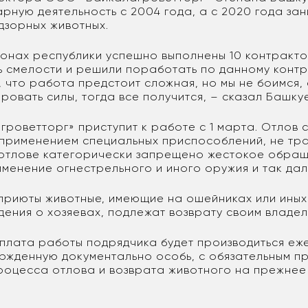
рную деятельность с 2004 года, а с 2020 года за
дзорных животных.
йонах республики успешно выполнены 10 контрактов
 смелости и решили поработать по данному контр
 что работа предстоит сложная, но мы не боимся, 
ровать силы, тогда все получится, – сказал Башкуе
роветторг» приступит к работе с 1 марта. Отлов 
 применением специальных приспособлений, не т
 отлове категорически запрещено жестокое обра
именение огнестрельного и иного оружия и так дал
приюты животные, имеющие на ошейниках или иных
дения о хозяевах, подлежат возврату своим владел
оплата работы подрядчика будет производиться еж
ржденную документально особь, с обязательным п
роцесса отлова и возврата животного на прежнее