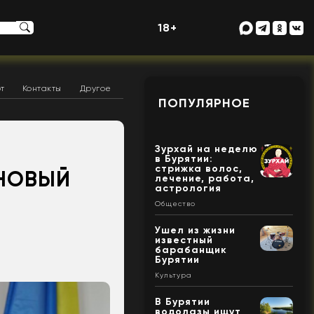
18+
т
Контакты
Другое
ПОПУЛЯРНОЕ
Зурхай на неделю
в Бурятии:
стрижка волос,
 НОВЫЙ
лечение, работа,
астрология
Общество
Ушел из жизни
известный
барабанщик
Бурятии
Культура
В Бурятии
водолазы ищут