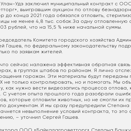
Х Улан-Удэ заключил муниципальный контракт с ОО
тторг», выигравшим аукцион по отлову безнадзорн
 до конца 2021 года обязался отловить, стерилиз
лицы не менее 4,8 тыс. собак.За одну отловленну
03 рублей, что на 15,5 % ниже начальной суммы.
редседатель Комитета городского хозяйства Адми
ей Гашев, по федеральному законодательству подр
лько по заявкам жителей.
 что сейчас налажена эффективная обратная связь
рах, в группах штабов по районам. Я лично отсл
ращения горожан. Эти материалы будут переданы 
Х не только контролировать, но и помогать. Мы об
у, как нужно вести видеозапись процесса отлова, 
. С учетом опыта прошлого года разобрали ошиб
ов, которые отловили животных, но не смогли их п
по документам. И мы сразу предупредили Степана
начнется невыполнение условий контракта, то это 
ению, – уточнил Сергей Гашев.
ектора ООО «Байкалагроветторг» Степана Башку