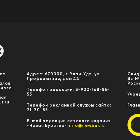
Все
Адрес: 670000, г. Улан-Удэ, ул.
Свид
Профсоюзная, дом 44
Эл №
алов
Роск
нного
Телефон редакции: 8-902-168-85-
53
Учре
мая
r.ru
Телефон рекламной службы сайта:
Глав
21-30-85
E-mail редакции сетевого издания
«Новая Бурятия»:
info@newbur.ru