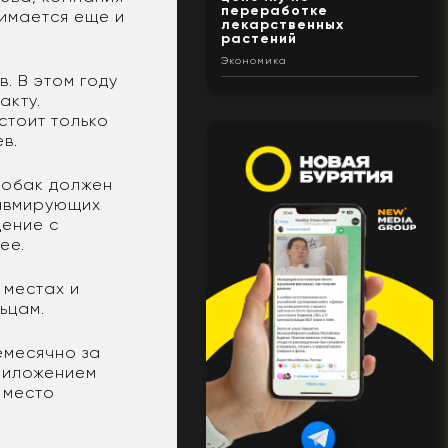
переработке
нимается еще и
лекарственных
растений
Экономика
. В этом году
акту.
стоит только
в.
собак должен
равмирующих
щение с
ее.
 местах и
ьцам.
емесячно за
риложением
 место