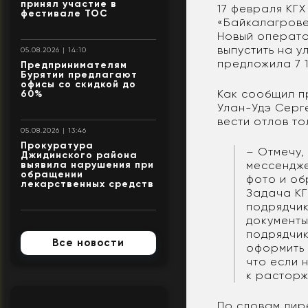
принял участие в
17 февраля КГ
фестивале ТОС
«Байкалагрове
Новый оператор
выпустить на у
05.08.2026 | 14:10
предложила 7 1
Предпринимателям
Бурятии предлагают
офисы со скидкой до
Как сообщил п
60%
Улан-Удэ Серг
вести отлов то
05.08.2026 | 13:46
Прокуратура
– Отмечу,
Джидинского района
мессендже
выявила нарушения при
обращении
фото и об
лекарственных средств
Задача КГ
подрядчик
документы
подрядчик
Все новости
оформить 
что если 
к расторж
По словам дир