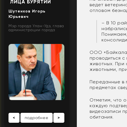
ЛИЦА БУРЯТИИ
ведет ветерина
отловом безна
Шутенков Игорь
Юрьевич
– В 10 ра
Мэр города Улан-Удэ, глава
набрались
администрации города
Понимаем,
консолиди
ООО «Байкалаг
проводиться с
животных. При
животными, пр
Переданные в 
предметах све
Отметим, что 
каждую подтве
видеозаписи п
обитания.
<
подробнее
>