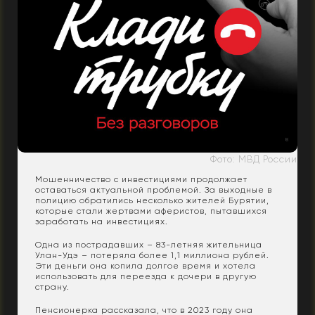
Фото: МВД России
Мошенничество с инвестициями продолжает
оставаться актуальной проблемой. За выходные в
полицию обратились несколько жителей Бурятии,
которые стали жертвами аферистов, пытавшихся
заработать на инвестициях.
Одна из пострадавших – 83-летняя жительница
Улан-Удэ – потеряла более 1,1 миллиона рублей.
Эти деньги она копила долгое время и хотела
использовать для переезда к дочери в другую
страну.
Пенсионерка рассказала, что в 2023 году она