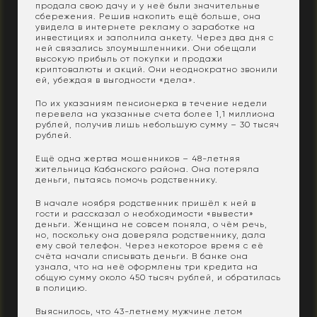
продала свою дачу и у неё были значительные
сбережения. Решив накопить ещё больше, она
увидела в интернете рекламу о заработке на
инвестициях и заполнила анкету. Через два дня с
ней связались злоумышленники. Они обещали
высокую прибыль от покупки и продажи
криптовалюты и акций. Они неоднократно звонили
ей, убеждая в выгодности «дела».
По их указаниям пенсионерка в течение недели
перевела на указанные счета более 1,1 миллиона
рублей, получив лишь небольшую сумму – 30 тысяч
рублей.
Ещё одна жертва мошенников – 48-летняя
жительница Кабанского района. Она потеряла
деньги, пытаясь помочь родственнику.
В начале ноября родственник пришёл к ней в
гости и рассказал о необходимости «вывести»
деньги. Женщина не совсем поняла, о чём речь,
но, поскольку она доверяла родственнику, дала
ему свой телефон. Через некоторое время с её
счёта начали списывать деньги. В банке она
узнала, что на неё оформлены три кредита на
общую сумму около 450 тысяч рублей, и обратилась
в полицию.
Выяснилось, что 43-летнему мужчине летом