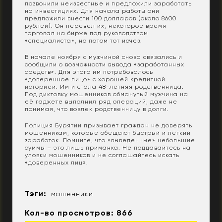
позвонили неизвестные и предложили заработать
на инвестициях. Для начала работы они
предложили внести 100 долларов (около 8600
рублей). Он перевёл их, некоторое время
торговал на бирже под руководством
«специалиста», но потом тот исчез.
В начале ноября с мужчиной снова связались и
сообщили о возможности вывода «заработанных
средств». Для этого им потребовалось
«доверенное лицо» с хорошей кредитной
историей. Им и стала 48-летняя родственница.
Под диктовку мошенников обманутый мужчина на
её гаджете выполнил ряд операций, даже не
понимая, что вовлёк родственницу в долги.
Полиция Бурятии призывает граждан не доверять
мошенникам, которые обещают быстрый и лёгкий
заработок. Помните, что «выведенные» небольшие
суммы – это лишь приманка. Не поддавайтесь на
уловки мошенников и не соглашайтесь искать
«доверенных лиц».
Тэги:
мошенники
Кол-во просмотров: 866